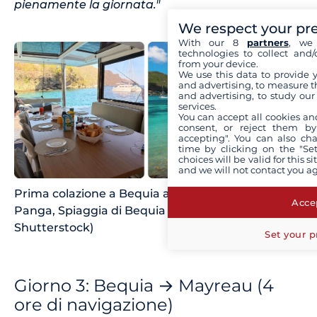
pienamente la giornata."
We respect your pr
With our 8
partners
, we 
technologies to collect and/
from your device.
We use this data to provide 
and advertising, to measure t
and advertising, to study ou
services.
You can accept all cookies an
consent, or reject them by
accepting". You can also ch
time by clicking on the "Set
choices will be valid for this 
and we will not contact you a
Prima colazione a Bequia a bordo del Dream
Accep
Panga, Spiaggia di Bequia (Fonti: Claire,
Shutterstock)
Set your p
Giorno 3: Bequia → Mayreau (4
ore di navigazione)