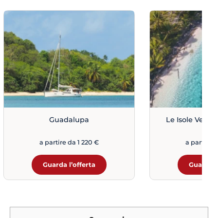
Guadalupa
Le Isole Vergi
a partire da 1 220 €
a partire 
Guarda l’offerta
Guarda l