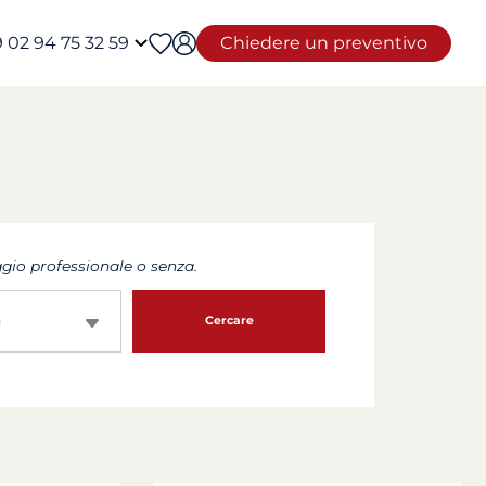
 02 94 75 32 59
Chiedere un preventivo
io professionale o senza.
a
Cercare