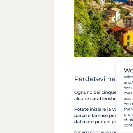
We
Wit
Perdetevi nei vico
and/
We u
Ognuno dei cinque paesi me
meas
audi
alcune caratteristiche in 
You 
them
Potete iniziare la vostra v
pref
parco e famoso per i suoi c
choi
dal mare per poi perdervi n
cont
Navigando verso nord si t