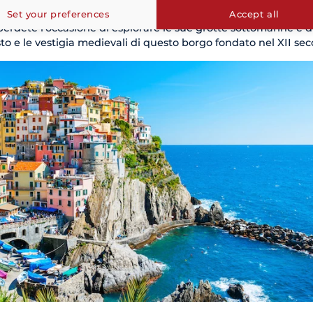
ande roccia. La sua vista è particolarmente suggestiva quando
Set your preferences
Accept all
 perdete l'occasione di esplorare le sue grotte sottomarine e d
to e le vestigia medievali di questo borgo fondato nel XII sec