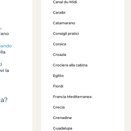
Canal du Midi
Caraibi
Catamarano
,
rano
Consigli pratici
e
Corsica
iando
lla
Croazia
i
Crociera alla cabina
vi la
Egitto
Fiordi
Francia Mediterranea
ca?
Grecia
Grenadine
Guadalupa