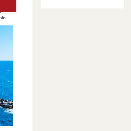
 si
i
olo.