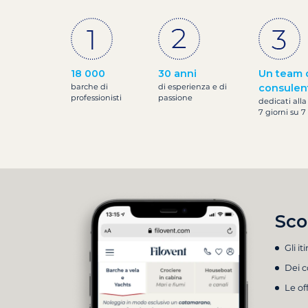
18 000
30 anni
Un team 
barche di
di esperienza e di
consulen
professionisti
passione
dedicati alla
7 giorni su 7
Sco
Gli it
Dei c
Le of