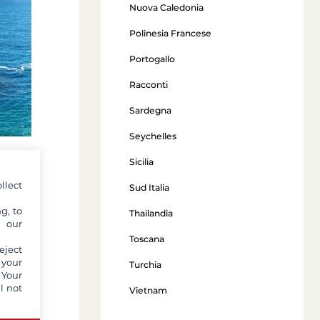
Nuova Caledonia
Polinesia Francese
Portogallo
Racconti
Sardegna
Seychelles
Sicilia
llect
Sud Italia
g, to
Thailandia
 hanno
y our
Toscana
eject
 your
e del
Turchia
 Your
 paese
l not
Vietnam
e che