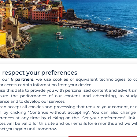
 respect your preferences
h our 8
partners
, we use cookies or equivalent technologies to co
li dei cinque borghi
or access certain information from your device.
se this data to provide you with personalised content and advertisin
rita una visita speciale, perché sono tutti diversi anche se
ure the performance of our content and advertising, to stud
ence and to develop our services.
comune e vi daranno cos
un assaggio della regione.
ì
can accept all cookies and processing that require your consent, or r
 by clicking "Continue without accepting". You can also change
acanza in barca a
Riomaggiore
, situato nella parte meridional
erences at any time by clicking on the "Set your preferences" link.
ampanili e il suo castello. Cogliete l'occasione di ammirare il
ces will be valid for this site and our emails for 6 months and we wil
elle sue stradine, fermatevi in un bar e godetevi il sole.
act you again until tomorrow.
rova
Manarola
, il secondo borgo più piccolo delle Cinque Terr