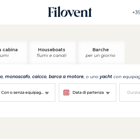
+39
a cabina
Houseboats
Barche
iumi
fiumi e canali
per un giorno
no
,
monoscafo
,
caicco
,
barca a motore
, o uno
yacht
con equipagg
Con o senza equipaggio?
Data di partenza
Durat