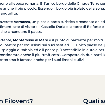
gono all'epoca romana. E' l'unico borgo delle Cinque Terre s
è anche il più piccolo. Essendo il borgo più isolato della zona,
anquillità.
roverete
Vernazza
, un piccolo porto turistico circondato da edi
imenticate di visitare il Castello Doria e la torre di Belforte e 
 che circondano il paese.
rtante,
Monterosso al Mare
è il punto di partenza per molti
i partire per escursioni sui suoi sentieri. E' l'unico paese del
spiaggia di sabbia ed è il paese più accessibile in auto e per
nsiderato anche il più "trafficato". Composto da due parti, la
onterosso è famosa anche per i suoi limoni e ulivi.
n Filovent?
Quali s