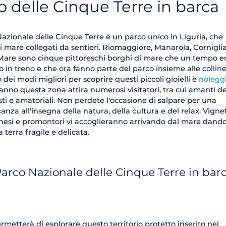
co delle Cinque Terre in barca
Nazionale delle Cinque Terre è un parco unico in Liguria, che
mare collegati da sentieri. Riomaggiore, Manarola, Corniglia
Mare sono cinque pittoreschi borghi di mare che un tempo e
 o in treno e che ora fanno parte del parco insieme alle collin
o dei modi migliori per scoprire questi piccoli gioielli è
nolegg
 anno questa zona attira numerosi visitatori, tra cui amanti de
sti e amatoriali. Non perdete l'occasione di salpare per una
anza all'insegna della natura, della cultura e del relax. Vignet
rchesi e promontori vi accoglieranno arrivando dal mare dando
a terra fragile e delicata.
 Parco Nazionale delle Cinque Terre in bar
metterà di esplorare questo territorio protetto inserito nel