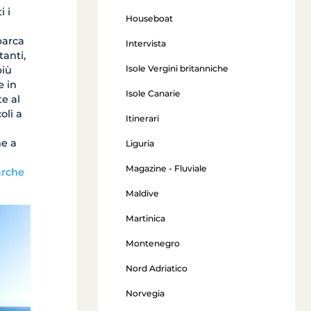
i i
Houseboat
barca
Intervista
tanti,
Isole Vergini britanniche
più
e in
Isole Canarie
e al
oli a
Itinerari
he a
Liguria
Magazine - Fluviale
arche
Maldive
Martinica
Montenegro
Nord Adriatico
Norvegia