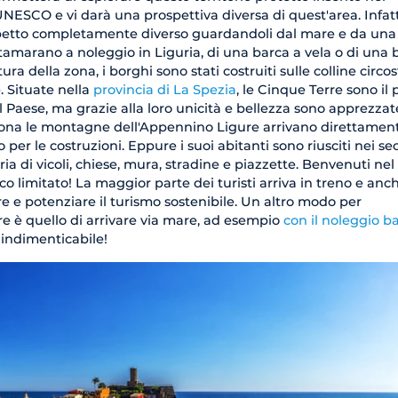
NESCO e vi darà una prospettiva diversa di quest'area. Infatt
petto completamente diverso guardandoli dal mare e da una
catamarano a noleggio in Liguria, di una barca a vela o di una 
ra della zona, i borghi sono stati costruiti sulle colline circos
e. Situate nella
provincia di La Spezia
, le Cinque Terre sono il 
 Paese, ma grazie alla loro unicità e bellezza sono apprezzat
zona le montagne dell'Appennino Ligure arrivano direttament
er le costruzioni. Eppure i suoi abitanti sono riusciti nei sec
ia di vicoli, chiese, mura, stradine e piazzette. Benvenuti nel
co limitato! La maggior parte dei turisti arriva in treno e anc
e e potenziare il turismo sostenibile. Un altro modo per
e è quello di arrivare via mare, ad esempio
con il noleggio b
 indimenticabile!