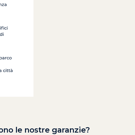
enza
fici
di
 parco
 città
ono le nostre garanzie?