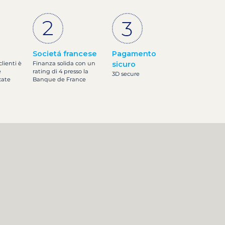
Societá francese
Pagamento
clienti è
Finanza solida con un
sicuro
e
rating di 4 presso la
3D secure
cate
Banque de France