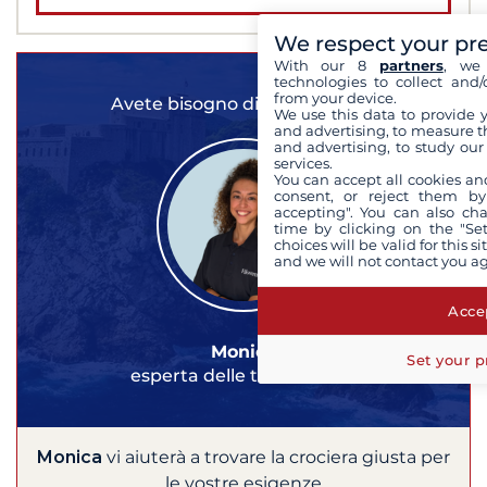
We respect your pr
With our 8
partners
, we 
technologies to collect and/
from your device.
Avete bisogno di un consiglio?
We use this data to provide 
and advertising, to measure t
and advertising, to study ou
services.
You can accept all cookies an
consent, or reject them by
accepting". You can also ch
time by clicking on the "Set
choices will be valid for this 
and we will not contact you a
Accep
Monica
Set your p
esperta delle tue crociere
Monica
vi aiuterà a trovare la crociera giusta per
le vostre esigenze