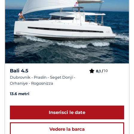
Bali 4.5
10
8,1 /
Dubrovnik - Praslin - Seget Donji -
Orhaniye - Rogosnizza
13.6 metri
Inserisci le date
Vedere la barca