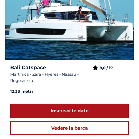
Bali Catspace
10
8,0 /
Martinica - Zara - Hyères - Nassau -
Rogosnizza
12.33 metri
Inserisci le date
Vedere la barca