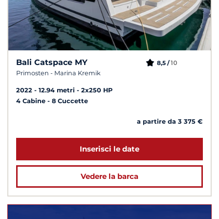
Bali Catspace MY
10
8,5 /
Primosten - Marina Kremik
2022
12.94 metri
2x250 HP
4 Cabine
8 Cuccette
a partire da 3 375 €
Inserisci le date
Vedere la barca