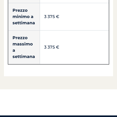
Prezzo
minimo a
3 375 €
settimana
Prezzo
massimo
3 375 €
a
settimana