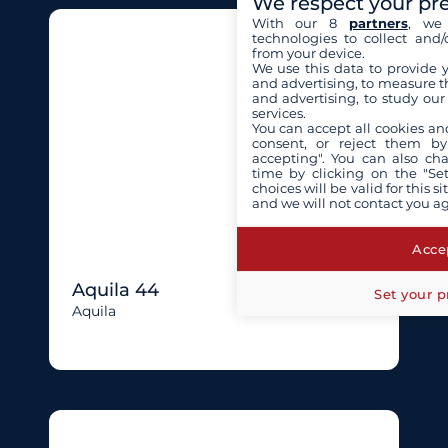
We respect your pr
With our 8
partners
, we 
technologies to collect and/
from your device.
We use this data to provide 
and advertising, to measure t
and advertising, to study ou
services.
You can accept all cookies an
consent, or reject them by
accepting". You can also ch
time by clicking on the "Set
choices will be valid for this 
and we will not contact you a
Accep
Aquila 44
Set your p
Aquila