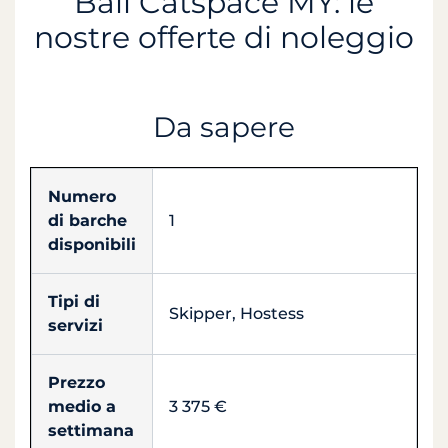
Bali Catspace MY: le
nostre offerte di noleggio
Da sapere
Numero
di barche
1
disponibili
Tipi di
Skipper, Hostess
servizi
Prezzo
medio a
3 375 €
settimana