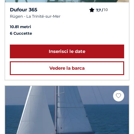
Dufour 365
10
7,7 /
Rügen - La Trinité-sur-Mer
10.81 metri
6 Cuccette
Inserisci le date
Vedere la barca