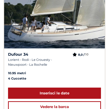
Dufour 34
10
8,0 /
Lorient - Rodi - Le Crouesty -
Nieuwpoort - La Rochelle
10.95 metri
4 Cuccette
Inserisci le date
Vedere la barca