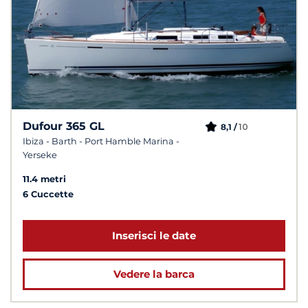
Dufour 365 GL
10
8,1 /
Ibiza - Barth - Port Hamble Marina -
Yerseke
11.4 metri
6 Cuccette
Inserisci le date
Vedere la barca