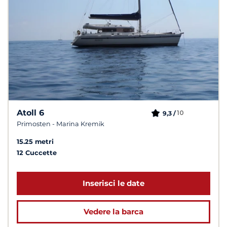
Atoll 6
10
9,3 /
Primosten - Marina Kremik
15.25 metri
12 Cuccette
Inserisci le date
Vedere la barca