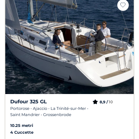
Dufour 325 GL
10
8,9 /
Portorose - Ajaccio - La Trinité-sur-Mer -
Saint Mandrier - Grossenbrode
10.25 metri
4 Cuccette