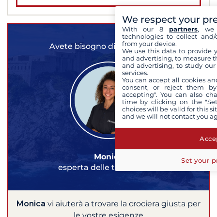
We respect your pr
With our 8
partners
, we 
technologies to collect and/
from your device.
Avete bisogno di un consiglio?
We use this data to provide 
and advertising, to measure t
and advertising, to study ou
services.
You can accept all cookies an
consent, or reject them by
accepting". You can also ch
time by clicking on the "Set
choices will be valid for this 
and we will not contact you a
Accep
Monica
Set your p
esperta delle tue crociere
Monica
vi aiuterà a trovare la crociera giusta per
le vostre esigenze