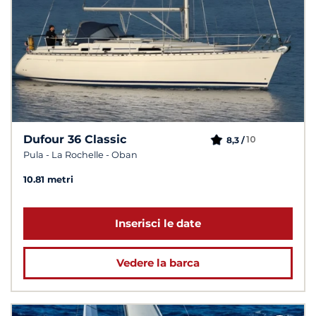
Dufour 36 Classic
10
8,3 /
Pula - La Rochelle - Oban
10.81 metri
Inserisci le date
Vedere la barca