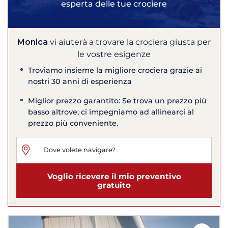
esperta delle tue crociere
Monica
vi aiuterà a trovare la crociera giusta per
le vostre esigenze
Troviamo insieme la migliore crociera grazie ai
nostri 30 anni di esperienza
Miglior prezzo garantito: Se trova un prezzo più
basso altrove, ci impegniamo ad allinearci al
prezzo più conveniente.
Voglio ricevere il mio preventivo
gratuito