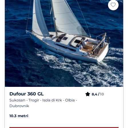
Dufour 360 GL
10
8,4 /
Sukosan - Trogir - Isola di Krk - Olbia -
Dubrovnik
10.3 metri