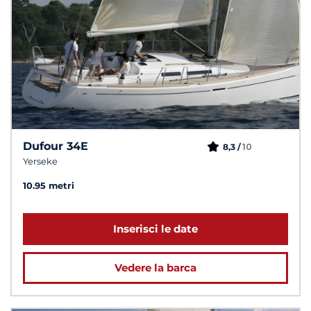
Dufour 34E
10
8,3 /
Yerseke
10.95 metri
Inserisci le date
Vedere la barca