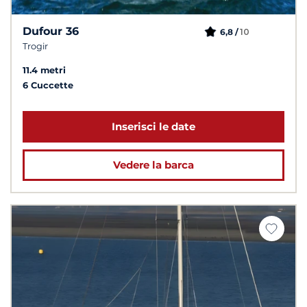
Dufour 36
10
6,8 /
Trogir
11.4 metri
6 Cuccette
Inserisci le date
Vedere la barca