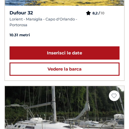
Dufour 32
10
8,2 /
Lorient - Marsiglia - Capo d'Orlando -
Portorosa
10.31 metri
Inserisci le date
Vedere la barca