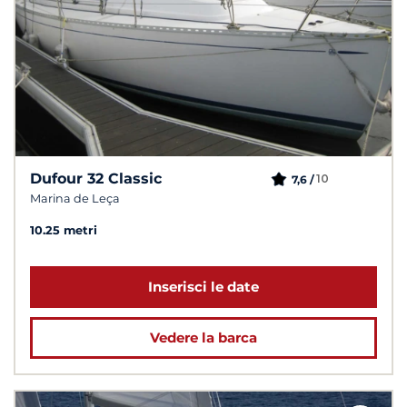
Dufour 32 Classic
10
7,6 /
Marina de Leça
10.25 metri
Inserisci le date
Vedere la barca