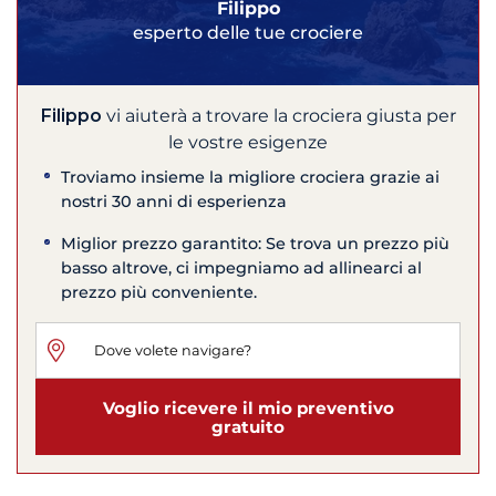
Filippo
esperto delle tue crociere
Filippo
vi aiuterà a trovare la crociera giusta per
le vostre esigenze
Troviamo insieme la migliore crociera grazie ai
nostri 30 anni di esperienza
Miglior prezzo garantito: Se trova un prezzo più
basso altrove, ci impegniamo ad allinearci al
prezzo più conveniente.
Voglio ricevere il mio preventivo
gratuito