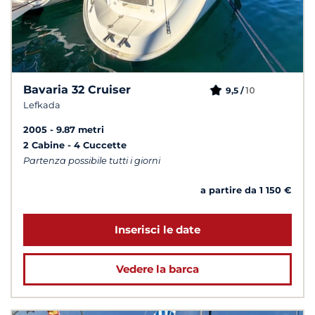
Bavaria 32 Cruiser
10
9,5 /
Lefkada
2005
9.87 metri
2 Cabine
4 Cuccette
Partenza possibile tutti i giorni
a partire da 1 150 €
Inserisci le date
Vedere la barca