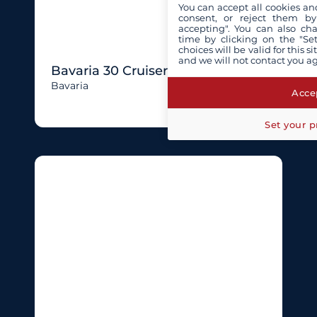
You can accept all cookies an
consent, or reject them by
accepting". You can also ch
time by clicking on the "Set
choices will be valid for this 
and we will not contact you a
Bavaria 30 Cruiser
Bavaria
Accep
Set your p