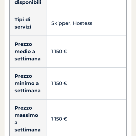
disponibili
Tipi di
Skipper, Hostess
servizi
Prezzo
medio a
1 150 €
settimana
Prezzo
minimo a
1 150 €
settimana
Prezzo
massimo
1 150 €
a
settimana