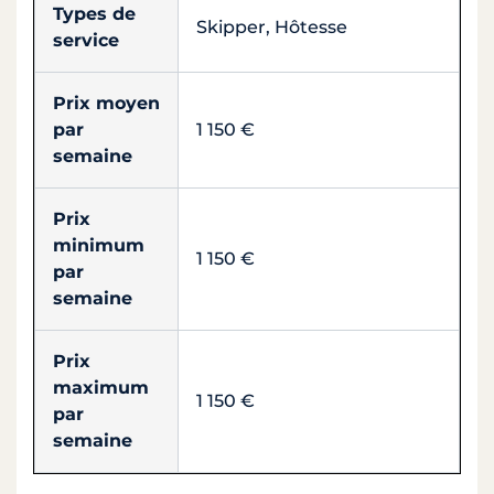
Types de
Skipper, Hôtesse
service
Prix moyen
par
1 150 €
semaine
Prix
minimum
1 150 €
par
semaine
Prix
maximum
1 150 €
par
semaine