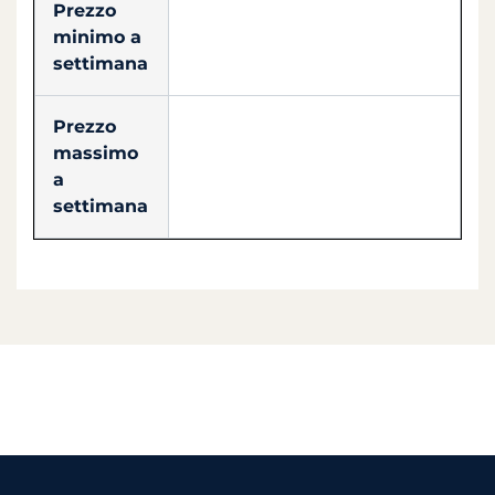
Prezzo
minimo a
settimana
Prezzo
massimo
a
settimana