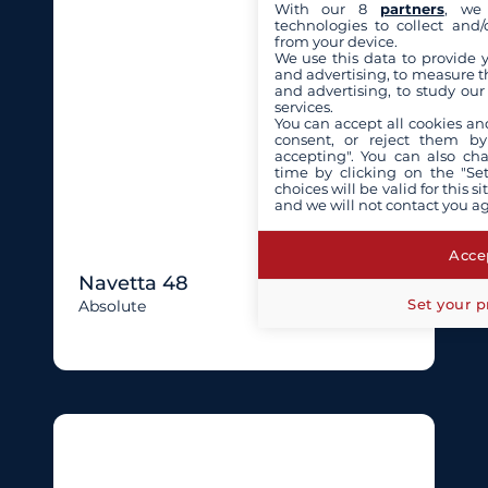
With our 8
partners
, we 
technologies to collect and/
from your device.
We use this data to provide 
and advertising, to measure t
and advertising, to study ou
services.
You can accept all cookies an
consent, or reject them by
accepting". You can also ch
time by clicking on the "Set
choices will be valid for this 
and we will not contact you a
Accep
Navetta 48
Set your p
Absolute