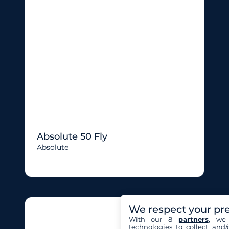
Absolute 50 Fly
Absolute
We respect your pr
With our 8
partners
, we 
technologies to collect and/