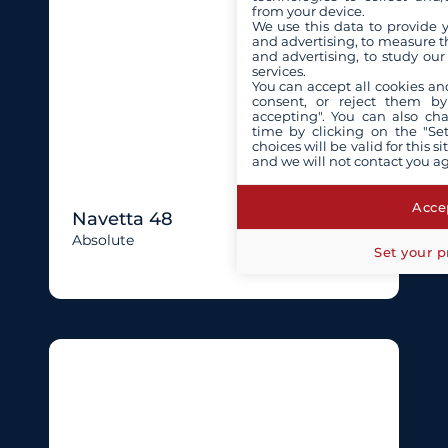
from your device.
We use this data to provide 
and advertising, to measure t
and advertising, to study ou
services.
You can accept all cookies an
consent, or reject them by
accepting". You can also ch
time by clicking on the "Set
choices will be valid for this 
and we will not contact you a
Accep
Navetta 48
Absolute
Set your p