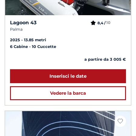
Lagoon 43
10
8,4 /
Palma
2025
13.85 metri
6 Cabine
10 Cuccette
a partire da 3 005 €
Inserisci le date
Vedere la barca