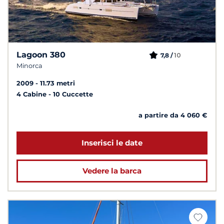
Lagoon 380
10
7,8 /
Minorca
2009
11.73 metri
4 Cabine
10 Cuccette
a partire da 4 060 €
Inserisci le date
Vedere la barca