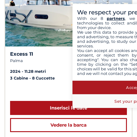
We respect your pr
With our 8
partners
, we 
technologies to collect and/
from your device.
We use this data to provide 
and advertising, to measure t
and advertising, to study ou
services.
You can accept all cookies an
Excess 11
10
7,7 /
consent, or reject them by
accepting". You can also ch
Palma
time by clicking on the "Set
choices will be valid for this 
2024
11.28 metri
and we will not contact you a
3 Cabine
8 Cuccette
Accep
a partire da 3 400 €
Set your p
Inserisci le date
Vedere la barca