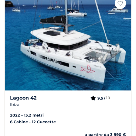
Lagoon 42
10
9,5 /
Ibiza
2022
13.2 metri
6 Cabine
12 Cuccette
a partire da 3 990 €