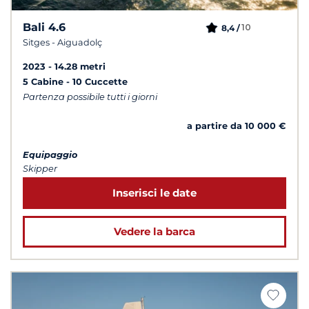
Bali 4.6
10
8,4 /
Sitges - Aiguadolç
2023
14.28 metri
5 Cabine
10 Cuccette
Partenza possibile tutti i giorni
a partire da 10 000 €
Equipaggio
Skipper
Inserisci le date
Vedere la barca