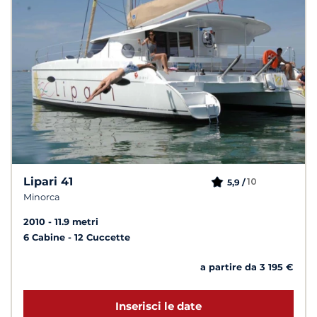
Lipari 41
10
5,9 /
Minorca
2010
11.9 metri
6 Cabine
12 Cuccette
a partire da 3 195 €
Inserisci le date