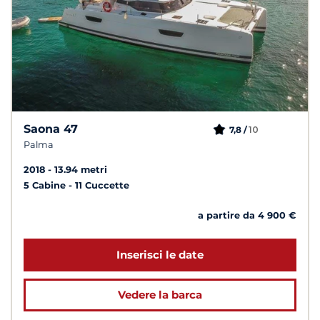
Saona 47
10
7,8 /
Palma
2018
13.94 metri
5 Cabine
11 Cuccette
a partire da 4 900 €
Inserisci le date
Vedere la barca