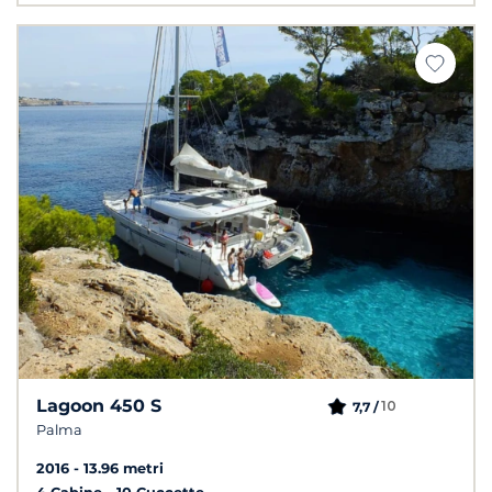
Lagoon 450 S
10
7,7 /
Palma
2016
13.96 metri