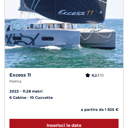
Excess 11
10
8,2 /
Palma
2023
11.28 metri
6 Cabine
10 Cuccette
a partire da 1 925 €
Inserisci le date