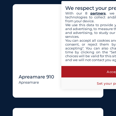
We respect your pr
With our 8
partners
, we 
technologies to collect and/
from your device.
We use this data to provide 
and advertising, to measure t
and advertising, to study ou
services.
You can accept all cookies an
consent, or reject them by
accepting". You can also ch
time by clicking on the "Set
choices will be valid for this 
and we will not contact you a
Accep
Apreamare 910
Apreamare
Set your p