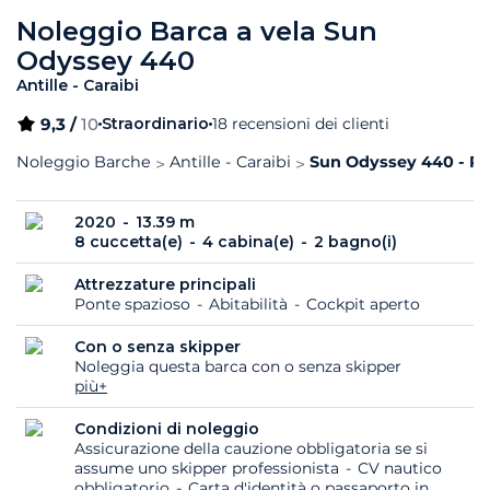
Noleggio Barca a vela Sun
Odyssey 440
Antille - Caraibi
9,3 /
10
Straordinario
18 recensioni dei clienti
Noleggio Barche
Antille - Caraibi
Sun Odyssey 440 - Re
2020
13.39 m
8 cuccetta(e)
4 cabina(e)
2 bagno(i)
Attrezzature principali
Ponte spazioso
Abitabilità
Cockpit aperto
Con o senza skipper
Noleggia questa barca con o senza skipper
più+
Condizioni di noleggio
Assicurazione della cauzione obbligatoria se si
assume uno skipper professionista
CV nautico
obbligatorio
Carta d'identità o passaporto in