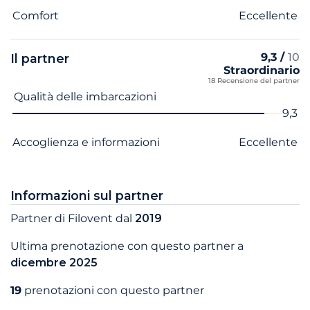
Comfort
Eccellente
9,3 /
10
Il partner
Straordinario
18 Recensione del partner
Nome del criterio
Voto
Qualità delle imbarcazioni
9,3
Accoglienza e informazioni
Eccellente
Informazioni sul partner
Partner di Filovent dal
2019
Ultima prenotazione con questo partner a
dicembre 2025
19
prenotazioni con questo partner