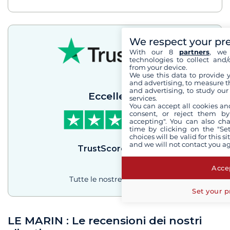
We respect your pr
With our 8
partners
, we 
technologies to collect and/
from your device.
We use this data to provide 
and advertising, to measure t
and advertising, to study ou
Eccellente
services.
You can accept all cookies an
consent, or reject them by
accepting". You can also ch
time by clicking on the "Set
choices will be valid for this 
and we will not contact you a
TrustScore
4.3
/
5
Accep
Tutte le nostre recensioni
Set your p
LE MARIN : Le recensioni dei nostri