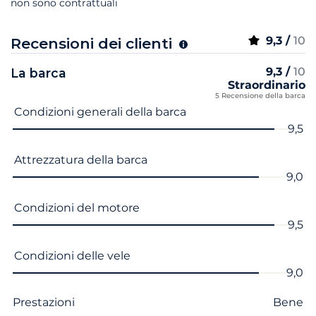
non sono contrattuali
9,3 /
10
Recensioni dei clienti
9,3 /
10
La barca
Straordinario
5 Recensione della barca
Nome del criterio
Voto
Condizioni generali della barca
9,5
Attrezzatura della barca
9,0
Condizioni del motore
9,5
Condizioni delle vele
9,0
Prestazioni
Bene