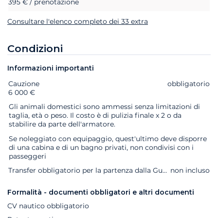
395 € / prenotazione
Consultare l'elenco completo dei 33 extra
Condizioni
Informazioni importanti
Cauzione
Extra
Stato
Prezzo
obbligatorio
6 000 €
Gli animali domestici sono ammessi senza limitazioni di
taglia, età o peso. Il costo è di pulizia finale x 2 o da
stabilire da parte dell'armatore.
Se noleggiato con equipaggio, quest'ultimo deve disporre
di una cabina e di un bagno privati, non condivisi con i
passeggeri
Transfer obbligatorio per la partenza dalla Guadalupa o Martinica se si arriva alla base dopo le 18:00.
non incluso
Formalità - documenti obbligatori e altri documenti
CV nautico obbligatorio