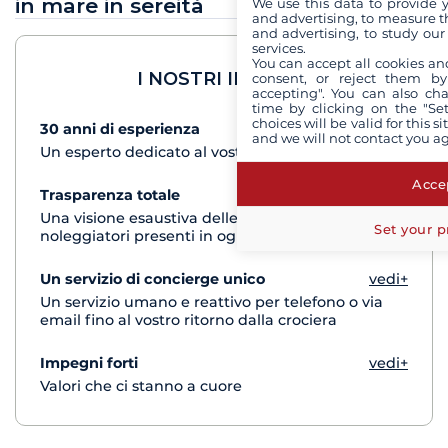
in mare in sereità
We use this data to provide 
and advertising, to measure t
and advertising, to study ou
services.
You can accept all cookies an
I NOSTRI IMPEGNI
consent, or reject them by
accepting". You can also ch
time by clicking on the "Set
choices will be valid for this 
30 anni di esperienza
vedi+
and we will not contact you a
Un esperto dedicato al vostro progetto di crociera
Accep
Trasparenza totale
vedi+
Una visione esaustiva delle barche di tutti i
Set your p
noleggiatori presenti in ogni destinazione
Un servizio di concierge unico
vedi+
Un servizio umano e reattivo per telefono o via
email fino al vostro ritorno dalla crociera
Impegni forti
vedi+
Valori che ci stanno a cuore