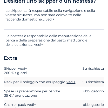
Desideri uno skipper o un hostess?
Lo skipper sarà responsabile della navigazione e della
vostra sicurezza, ma non sarà coinvolto nelle
faccende domestiche.
...
vedi+
La hostess è responsabile della manutenzione della
barca e della preparazione del pasto mattutino e
della colazione.
...
vedi+
Extra
Skipper
Extra
Stato
vedi+
Prezzo
Su rischiesta
260 € / giorni
Pack per il noleggio con equipaggio
vedi+
Su rischiesta
Spese di preparazione per barche
obbligatorio
35 € / prenotazione
Charter pack
vedi+
obbligatorio