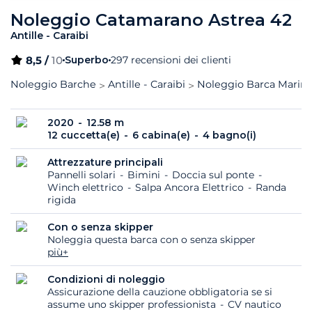
Noleggio Catamarano Astrea 42
Antille - Caraibi
8,5 /
10
Superbo
297 recensioni dei clienti
Noleggio Barche
Antille - Caraibi
Noleggio Barca Marina
2020
12.58 m
12 cuccetta(e)
6 cabina(e)
4 bagno(i)
Attrezzature principali
Pannelli solari
Bimini
Doccia sul ponte
Winch elettrico
Salpa Ancora Elettrico
Randa
rigida
Con o senza skipper
Noleggia questa barca con o senza skipper
più+
Condizioni di noleggio
Assicurazione della cauzione obbligatoria se si
assume uno skipper professionista
CV nautico