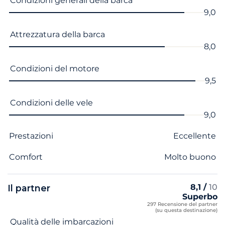
Condizioni generali della barca
9,0
Attrezzatura della barca
8,0
Condizioni del motore
9,5
Condizioni delle vele
9,0
Prestazioni
Eccellente
Comfort
Molto buono
8,1 /
10
Il partner
Superbo
297 Recensione del partner
(su questa destinazione)
Nome del criterio
Voto
Qualità delle imbarcazioni