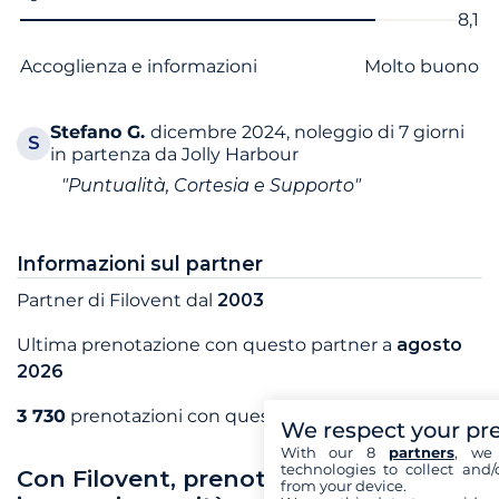
8,1
Accoglienza e informazioni
Molto buono
Stefano
G.
dicembre 2024, noleggio di 7 giorni
S
in partenza da Jolly Harbour
"Puntualità, Cortesia e Supporto"
Informazioni sul partner
Partner di Filovent dal
2003
Ultima prenotazione con questo partner a
agosto
2026
3 730
prenotazioni con questo partner
We respect your pr
With our 8
partners
, we 
technologies to collect and/
Con Filovent, prenota le tue vacanze
from your device.