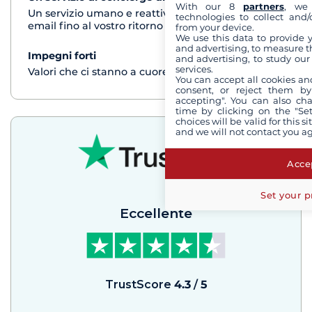
With our 8
partners
, we 
Un servizio umano e reattivo per telefono o via
technologies to collect and/
email fino al vostro ritorno dalla crociera
from your device.
We use this data to provide 
and advertising, to measure t
Impegni forti
vedi+
and advertising, to study ou
services.
Valori che ci stanno a cuore
You can accept all cookies an
consent, or reject them by
accepting". You can also ch
time by clicking on the "Set
choices will be valid for this 
and we will not contact you a
Accep
Set your p
Eccellente
TrustScore
4.3
/
5