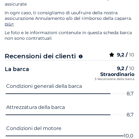
assicurate
In ogni caso, ti consigliamo di usufruire della nostra
assicurazione Annulamento e/o del rimborso della caparra.
più+
Le foto e le informazioni contenute in questa scheda barca
non sono contrattuali
9,2 /
10
Recensioni dei clienti
9,2 /
10
La barca
Straordinario
3 Recensione della barca
Nome del criterio
Voto
Condizioni generali della barca
8,7
Attrezzatura della barca
8,7
Condizioni del motore
10,0