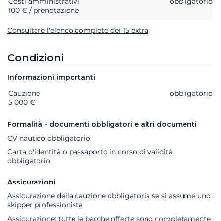
Costi amministrativi
obbligatorio
100 € / prenotazione
Consultare l'elenco completo dei 15 extra
Condizioni
Informazioni importanti
Cauzione
Extra
Stato
Prezzo
obbligatorio
5 000 €
Formalità - documenti obbligatori e altri documenti
CV nautico obbligatorio
Carta d'identità o passaporto in corso di validità
obbligatorio
Assicurazioni
Assicurazione della cauzione obbligatoria se si assume uno
skipper professionista
Assicurazione: tutte le barche offerte sono completamente