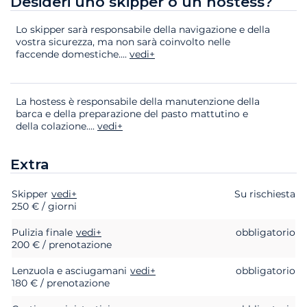
Desideri uno skipper o un hostess?
Lo skipper sarà responsabile della navigazione e della
vostra sicurezza, ma non sarà coinvolto nelle
faccende domestiche.
...
vedi+
La hostess è responsabile della manutenzione della
barca e della preparazione del pasto mattutino e
della colazione.
...
vedi+
Extra
Skipper
Extra
Stato
vedi+
Prezzo
Su rischiesta
250 € / giorni
Pulizia finale
vedi+
obbligatorio
200 € / prenotazione
Lenzuola e asciugamani
vedi+
obbligatorio
180 € / prenotazione