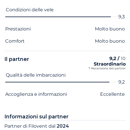
Condizioni delle vele
9,3
Prestazioni
Molto buono
Comfort
Molto buono
9,2 /
10
Il partner
Straordinario
7 Recensione del partner
Nome del criterio
Voto
Qualità delle imbarcazioni
9,2
Accoglienza e informazioni
Eccellente
Informazioni sul partner
Partner di Filovent dal
2024