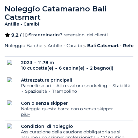
Noleggio Catamarano Bali
Catsmart
Antille - Caraibi
9,2 /
10
Straordinario
7 recensioni dei clienti
Noleggio Barche
Antille - Caraibi
Bali Catsmart - Refer
2023
11.78 m
10 cuccetta(e)
6 cabina(e)
2 bagno(i)
Attrezzature principali
Pannelli solari
Attrezzatura snorkeling
Stabilità
Spaziosità
Trampolino
Con o senza skipper
Noleggia questa barca con o senza skipper
più+
Condizioni di noleggio
Assicurazione della cauzione obbligatoria se si
assume uno skipper professionista
CV nautico