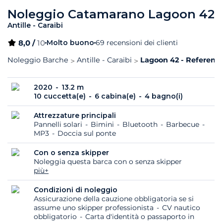
Noleggio Catamarano Lagoon 42
Antille - Caraibi
8,0 /
10
Molto buono
69 recensioni dei clienti
Noleggio Barche
Antille - Caraibi
Lagoon 42 - Referenza
2020
13.2 m
10 cuccetta(e)
6 cabina(e)
4 bagno(i)
Attrezzature principali
Pannelli solari
Bimini
Bluetooth
Barbecue
MP3
Doccia sul ponte
Con o senza skipper
Noleggia questa barca con o senza skipper
più+
Condizioni di noleggio
Assicurazione della cauzione obbligatoria se si
assume uno skipper professionista
CV nautico
obbligatorio
Carta d'identità o passaporto in