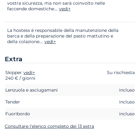
vostra sicurezza, ma non sarà coinvolto nelle
faccende domestiche.
...
vedi+
La hostess è responsabile della manutenzione della
barca e della preparazione del pasto mattutino e
della colazione.
...
vedi+
Extra
Skipper
Extra
Stato
vedi+
Prezzo
Su rischiesta
240 € / giorni
Lenzuola e asciugamani
incluso
Tender
incluso
Fuoribordo
incluso
Consultare l'elenco completo dei 13 extra