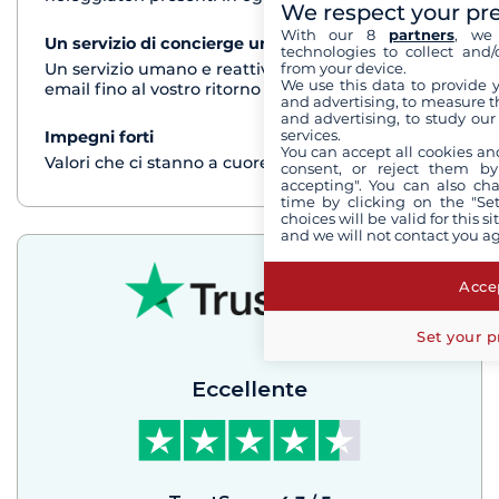
We respect your pr
With our 8
partners
, we 
Un servizio di concierge unico
vedi+
technologies to collect and/
from your device.
Un servizio umano e reattivo per telefono o via
We use this data to provide 
email fino al vostro ritorno dalla crociera
and advertising, to measure t
and advertising, to study ou
services.
Impegni forti
vedi+
You can accept all cookies an
Valori che ci stanno a cuore
consent, or reject them by
accepting". You can also ch
time by clicking on the "Set
choices will be valid for this 
and we will not contact you a
Accep
Set your p
Eccellente