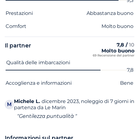
9,3
Prestazioni
Abbastanza buono
Comfort
Molto buono
7,8 /
10
Il partner
Molto buono
69 Recensione del partner
Nome del criterio
Voto
Qualità delle imbarcazioni
7,8
Accoglienza e informazioni
Bene
Michele
L.
dicembre 2023, noleggio di 7 giorni in
M
partenza da Le Marin
"Gentilezza puntualità "
Informazioni sul partner