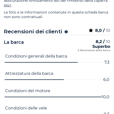
assicurazione Annulamento e/o del rimborso della caparra.
più+
Le foto e le informazioni contenute in questa scheda barca
non sono contrattuali
8,0 /
10
Recensioni dei clienti
8,2 /
10
La barca
Superbo
3 Recensione della barca
Nome del criterio
Voto
Condizioni generali della barca
7,3
Attrezzatura della barca
6,0
Condizioni del motore
10,0
Condizioni delle vele