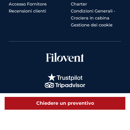
Accesso Fornitore
Charter
Recensioni clienti
Condizioni Generali -
Crociera in cabina
Gestione dei cookie
Chiedere un preventivo
© 2026 Filovent