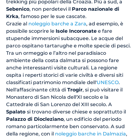
trekking più popolari della Croazia. Più a sud, a
Sebenico
, non perdetevi il
Parco nazionale di
Krka
, famoso per le sue cascate.
Grazie al
noleggio barche a Zara
, ad esempio, è
possibile scoprire le
Isole Incoronate
e fare
stupende immersioni subacquee. Le acque del
parco ospitano tartarughe e molte specie di pesci.
Tra un ormeggio e l’altro nel paradisiaco
ambiente della costa dalmata si possono fare
anche interessanti visite culturali. La regione
ospita i reperti storici di varie civiltà e diversi siti
classificati patrimonio mondiale dell'
UNESCO
.
Nell'affascinante città di
Trogir
, si può visitare il
Monastero di San Nicola dell'XI secolo e la
Cattedrale di San Lorenzo del XIII secolo. A
Spalato
si trovano diverse chiese e soprattutto il
Palazzo di Diocleziano
, un edificio del periodo
romano particolarmente ben conservato. A sud
della regione, con il
noleggio barche in Dalmazia
,