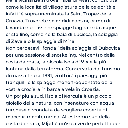
Nelle vicinanze si trova l'isola di
Hvar
, conosciuta
come la località di villeggiatura delle celebrità e
infatti è soprannominata la Saint Tropez della
Croazia. Troverete splendidi paesini, campi di
lavanda e bellissime spiagge bagnate da acque
cristalline, come nella baia di Lucisca, la spiaggia
di Zavala o la spiaggia di Mina.
Non perdetevi i fondali della spiaggia di Dubovica
per una sessione di snorkeling. Nel centro della
costa dalmata, la piccola isola di
Vis
è la più
lontana dalla terraferma. Conservata dal turismo
di massa fino al 1991, vi offrirà i paesaggi più
tranquilli e le spiagge meno frequentate della
vostra crociera in barca a vela in Croazia.
Un po' più a sud, l'isola di
Korcula
è un piccolo
gioiello della natura, con insenature con acqua
turchese circondata da scogliere coperte di
macchia mediterranea. All'estremo sud della
costa dalmata,
Mljet
è un'isola verde perfetta per