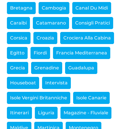
Bretagna
Cambogia
Canal Du Midi
Caraibi
Catamarano
Consigli Pratici
Corsica
Croazia
Crociera Alla Cabina
Egitto
Fiordi
Francia Mediterranea
Grecia
Grenadine
Guadalupa
Houseboat
Intervista
Isole Vergini Britanniche
Isole Canarie
Itinerari
Liguria
Magazine - Fluviale
Maldive
Martinica
Montenegro