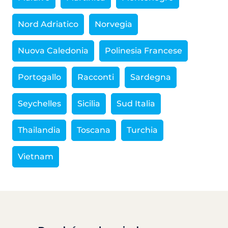
Nord Adriatico
Norvegia
Nuova Caledonia
Polinesia Francese
Portogallo
Racconti
Sardegna
Seychelles
Sicilia
Sud Italia
Thailandia
Toscana
Turchia
Vietnam