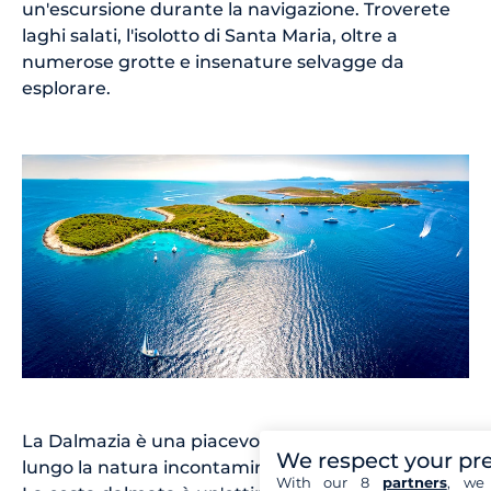
un'escursione durante la navigazione. Troverete
laghi salati, l'isolotto di Santa Maria, oltre a
numerose grotte e insenature selvagge da
esplorare.
La Dalmazia è una piacevole zona di navigazione
We respect your pr
lungo la natura incontaminata della costa croata.
With our 8
partners
, we 