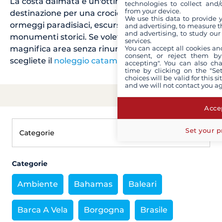
La costa dalmata è un'ottima scelta di
technologies to collect and/
from your device.
destinazione per una crociera nei Balcani, tra
We use this data to provide 
ormeggi paradisiaci, escursioni e visite ai
and advertising, to measure t
and advertising, to study ou
monumenti storici. Se volete esplorare questa
services.
You can accept all cookies an
magnifica area senza rinunciare al comfort
consent, or reject them by
scegliete il
noleggio catamarani Croazia
!
accepting". You can also ch
time by clicking on the "Set
choices will be valid for this 
and we will not contact you a
Accep
Set your p
Categorie
Ambiente
Bahamas
Baleari
Barca A Vela
Borgogna
Brasile