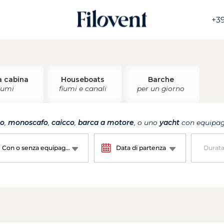
+39
a cabina
Houseboats
Barche
iumi
fiumi e canali
per un giorno
no
,
monoscafo
,
caicco
,
barca a motore
, o uno
yacht
con equipagg
Con o senza equipaggio?
Data di partenza
Durat