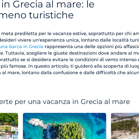
n Grecia al mare: le
 meno turistiche
meta prediletta per le vacanze estive, soprattutto per chi am
esideri vivere un'esperienza unica, lontano dalle località turi
una barca in Grecia
rappresenta una delle opzioni più affasci
he. Tuttavia, scegliere le giuste destinazioni dove andare al m
attutto se si desidera evitare le condizioni di vento intenso e
le più famose. In questo articolo, ti guideró alla scoperta di luo
 al mare, lontano dalla confusione e dalle difficoltà che alcu
ferte per una vacanza in Grecia al mare