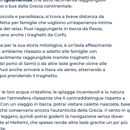
o o bus dalla Grecia continentale.
 piccola e paradisiaca, si trova a breve distanza da
rfetta per famiglie che vogliono un'esperienza intima
na del relax. Puoi raggiungerla in barca da Paxos,
cano anche i traghetti da Corfù.
a per la sua storia mitologica, è un’isola affascinante
 ambiente rilassato e adatto alle famiglie con
facilmente raggiungibile tramite traghetti da
al porto di Sami) o da altre isole greche vicine alle
 Puoi anche arrivare a Itaca via aereo, atterrando a
 poi prendendo il traghetto.
le loro acque cristalline, le spiagge incantevoli e la natura
r l'atmosfera rilassante che li contraddistingue rispetto a
 Con un viaggio in barca, potrai visitare calette nascoste, baie
i che conservano ancora l'autenticità della Grecia. Il vento in 
eggero, quindi potrai goderti la navigazione senza dover
gate al Meltemi, che spesso rende altre isole greche un po' più
te.