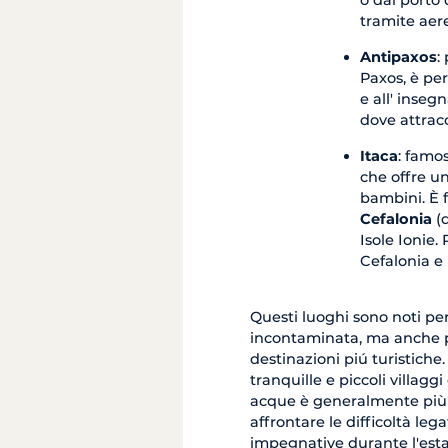
tramite aere
Antipaxos
:
Paxos, è pe
e all' inseg
dove attrac
Itaca
: famos
che offre un
bambini. È 
Cefalonia
(d
Isole Ionie.
Cefalonia e
Questi luoghi sono noti per 
incontaminata, ma anche pe
destinazioni piú turistiche.
tranquille e piccoli villagg
acque è generalmente più l
affrontare le difficoltà le
impegnative durante l'esta