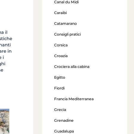
Canal du Midi
Caraibi
Catamarano
a il
Consigli pratici
stiche
nanti
Corsica
are in
Croazia
 i
ghi
Crociera alla cabina
ne
Egitto
Fiordi
Francia Mediterranea
Grecia
Dodecaneso
Grenadine
Guadalupa
a partire da 911 €