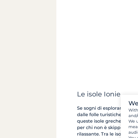
Le isole Ionie
We
Se sogni di esplorare la G
Wit
dalle folle turistiche, le i
and/
queste isole greche sono pi
We u
meas
per chi non è skipper esp
audi
rilassante. Tra le isole Ioni
You 