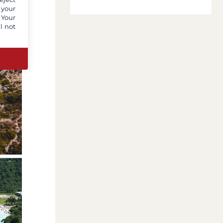
 your
 Your
l not