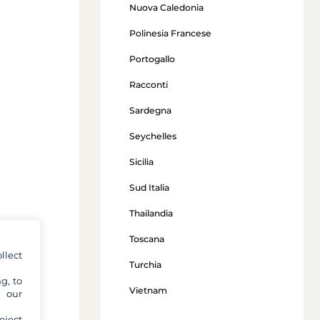
Nuova Caledonia
Polinesia Francese
Portogallo
Racconti
Sardegna
Seychelles
Sicilia
Sud Italia
Thailandia
Toscana
o e
llect
Turchia
vest,
ette
g, to
Vietnam
y our
eject