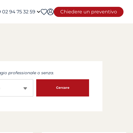
 02 94 75 32 59
Chiedere un preventivo
io professionale o senza.
a
Cercare