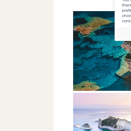
them
pref
choi
cont