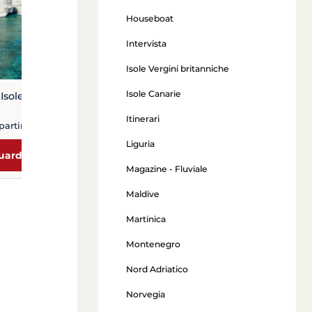
Houseboat
Guarda l’offerta
Intervista
Isole Vergini britanniche
Isole Canarie
Isole Cicladi
Itinerari
partire da 930 €
Liguria
uarda l’offerta
Magazine - Fluviale
Maldive
Martinica
Montenegro
Nord Adriatico
Norvegia