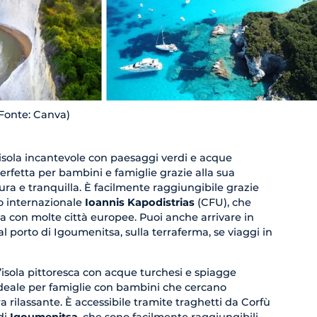
(Fonte: Canva)
'isola incantevole con paesaggi verdi e acque
 perfetta per bambini e famiglie grazie alla sua
ura e tranquilla. È facilmente raggiungibile grazie
to internazionale
Ioannis Kapodistrias
(CFU), che
ola con molte città europee. Puoi anche arrivare in
l porto di Igoumenitsa, sulla terraferma, se viaggi in
n’isola pittoresca con acque turchesi e spiagge
 ideale per famiglie con bambini che cercano
 rilassante. È accessibile tramite traghetti da Corfù
di
Igoumenitsa
, che sono facilmente raggiungibili