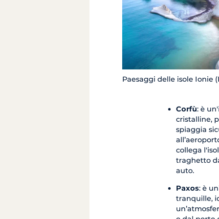
Paesaggi delle isole Ionie 
Corfù
: è un
cristalline,
spiaggia sic
all’aeropor
collega l'is
traghetto da
auto.
Paxos
: è u
tranquille,
un’atmosfera
o dal porto 