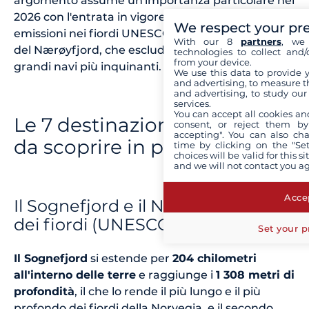
argomento assume un'importanza particolare nel
2026 con l'entrata in vigore dell'obbligo di zero
We respect your pr
emissioni nei fiordi UNESCO del Geirangerfjord e
With our 8
partners
, we 
del Nærøyfjord, che esclude progressivamente le
technologies to collect and/
from your device.
grandi navi più inquinanti.
We use this data to provide 
and advertising, to measure t
and advertising, to study ou
services.
You can accept all cookies an
Le 7 destinazioni imperdibili
consent, or reject them by
accepting". You can also ch
da scoprire in piccola barca
time by clicking on the "Set
choices will be valid for this 
and we will not contact you a
Accep
Il Sognefjord e il Nærøyfjord, i re
dei fiordi (UNESCO)
Set your p
Il Sognefjord
si estende per
204 chilometri
all'interno delle terre
e raggiunge i
1 308 metri di
profondità
, il che lo rende il più lungo e il più
profondo dei fiordi della Norvegia, e il secondo