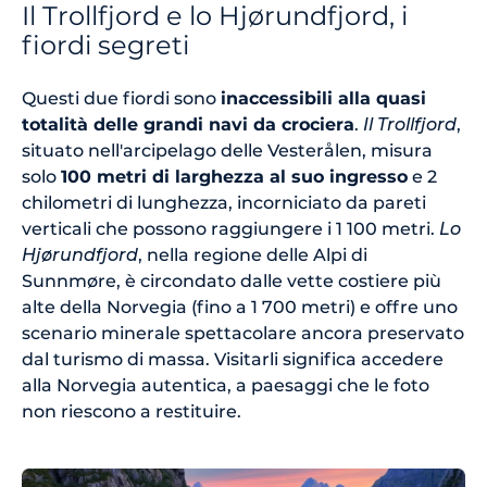
Il Trollfjord e lo Hjørundfjord, i
fiordi segreti
Questi due fiordi sono
inaccessibili alla quasi
totalità delle grandi navi da crociera
.
Il Trollfjord
,
situato nell'arcipelago delle Vesterålen, misura
solo
100 metri di larghezza al suo ingresso
e 2
chilometri di lunghezza, incorniciato da pareti
verticali che possono raggiungere i 1 100 metri.
Lo
Hjørundfjord
, nella regione delle Alpi di
Sunnmøre, è circondato dalle vette costiere più
alte della Norvegia (fino a 1 700 metri) e offre uno
scenario minerale spettacolare ancora preservato
dal turismo di massa. Visitarli significa accedere
alla Norvegia autentica, a paesaggi che le foto
non riescono a restituire.