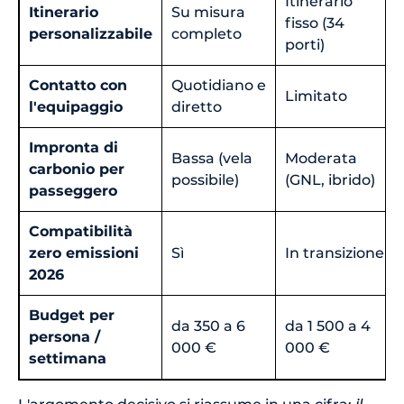
Itinerario
Itinerario
Su misura
fisso (34
personalizzabile
completo
porti)
Contatto con
Quotidiano e
Limitato
l'equipaggio
diretto
Impronta di
Bassa (vela
Moderata
carbonio per
possibile)
(GNL, ibrido)
passeggero
Compatibilità
zero emissioni
Sì
In transizione
2026
Budget per
da 350 a 6
da 1 500 a 4
persona /
000 €
000 €
settimana