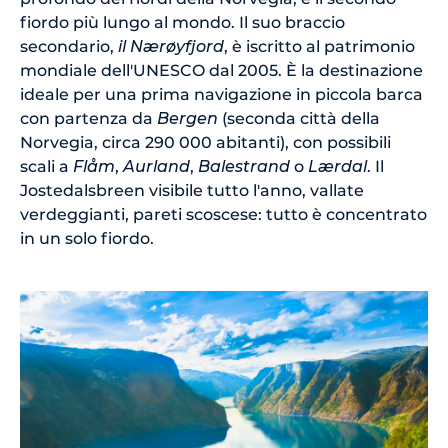
fiordo più lungo al mondo. Il suo braccio
secondario,
il Nærøyfjord
, è iscritto al patrimonio
mondiale dell'UNESCO dal 2005. È la destinazione
ideale per una prima navigazione in piccola barca
con partenza da
Bergen
(seconda città della
Norvegia, circa 290 000 abitanti), con possibili
scali a
Flåm
,
Aurland
,
Balestrand
o
Lærdal
. Il
Jostedalsbreen visibile tutto l'anno, vallate
verdeggianti, pareti scoscese: tutto è concentrato
in un solo fiordo.