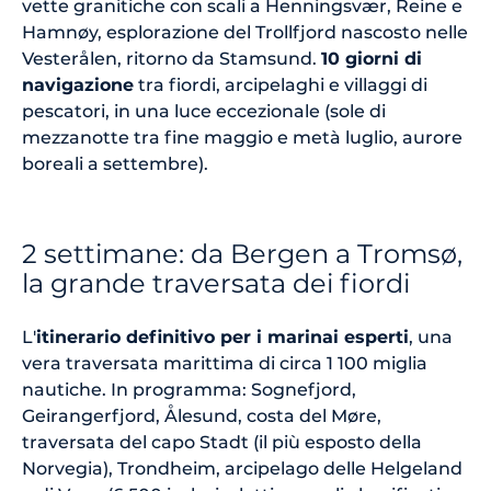
vette granitiche con scali a Henningsvær, Reine e
Hamnøy, esplorazione del Trollfjord nascosto nelle
Vesterålen, ritorno da Stamsund.
10 giorni di
navigazione
tra fiordi, arcipelaghi e villaggi di
pescatori, in una luce eccezionale (sole di
mezzanotte tra fine maggio e metà luglio, aurore
boreali a settembre).
2 settimane: da Bergen a Tromsø,
la grande traversata dei fiordi
L'
itinerario definitivo per i marinai esperti
, una
vera traversata marittima di circa 1 100 miglia
nautiche. In programma: Sognefjord,
Geirangerfjord, Ålesund, costa del Møre,
traversata del capo Stadt (il più esposto della
Norvegia), Trondheim, arcipelago delle Helgeland