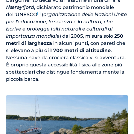
L'argomento decisivo si riassume in una cifra:
il
Nærøyfjord
, dichiarato patrimonio mondiale
[1]
dell'UNESCO
(
organizzazione delle Nazioni Unite
per l'educazione, la scienza e la cultura, che
iscrive e protegge i siti naturali e culturali di
importanza mondiale
) dal 2005, misura solo
250
metri di larghezza
in alcuni punti, con pareti che
si elevano a più di
1 700 metri di altitudine
.
Nessuna nave da crociera classica vi si avventura.
È proprio questa accessibilità fisica alle zone più
spettacolari che distingue fondamentalmente la
piccola barca.