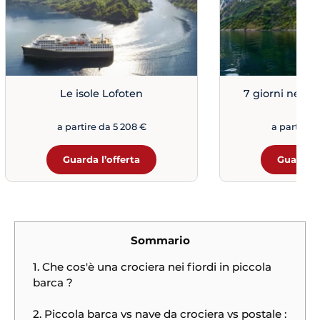
Le isole Lofoten
7 giorni nei fi
a partire da 5 208 €
a partire 
Guarda l’offerta
Guarda l
Sommario
1. Che cos'è una crociera nei fiordi in piccola
barca ?
2. Piccola barca vs nave da crociera vs postale :