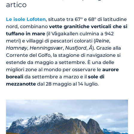
artico
Le isole Lofoten
, situate tra 67° e 68° di latitudine
nord, combinano
vette granitiche verticali che si
tuffano in mare
(il Vågakallen culmina a 942
metri) e villaggi di pescatori colorati (
Reine
,
Hamnøy
,
Henningsvær
,
Nusfjord
,
Å
). Grazie alla
Corrente del Golfo, la stagione di navigazione si
estende da maggio a settembre. È una delle
migliori zone al mondo per osservare le
aurore
boreali
da settembre a marzo e il
sole di
mezzanotte
dal 28 maggio al 14 luglio.