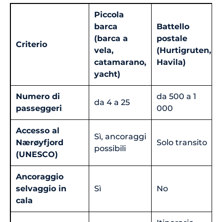
Piccola
barca
Battello
(barca a
postale
Criterio
vela,
(Hurtigruten,
catamarano,
Havila)
yacht)
Numero di
da 500 a 1
da 4 a 25
passeggeri
000
Accesso al
Sì, ancoraggi
Nærøyfjord
Solo transito
possibili
(UNESCO)
Ancoraggio
selvaggio in
Sì
No
cala