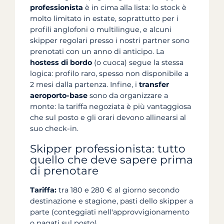
professionista
è in cima alla lista: lo stock è
molto limitato in estate, soprattutto per i
profili anglofoni o multilingue, e alcuni
skipper regolari presso i nostri partner sono
prenotati con un anno di anticipo. La
hostess di bordo
(o cuoca) segue la stessa
logica: profilo raro, spesso non disponibile a
2 mesi dalla partenza. Infine, i
transfer
aeroporto-base
sono da organizzare a
monte: la tariffa negoziata è più vantaggiosa
che sul posto e gli orari devono allinearsi al
suo check-in.
Skipper professionista: tutto
quello che deve sapere prima
di prenotare
Tariffa:
tra 180 e 280 € al giorno secondo
destinazione e stagione, pasti dello skipper a
parte (conteggiati nell'approvvigionamento
o pagati sul posto).