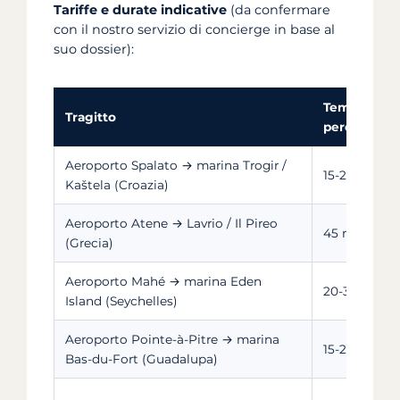
Tariffe e durate indicative
(da confermare
con il nostro servizio di concierge in base al
suo dossier):
Tempo di
Tragitto
percorrenza
Aeroporto Spalato → marina Trogir /
15-25 min
Kaštela (Croazia)
Aeroporto Atene → Lavrio / Il Pireo
45 min - 1 h 
(Grecia)
Aeroporto Mahé → marina Eden
20-30 min
Island (Seychelles)
Aeroporto Pointe-à-Pitre → marina
15-20 min
Bas-du-Fort (Guadalupa)