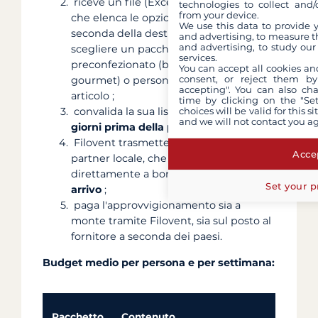
riceve un file (Excel, PDF o link web)
technologies to collect and/
from your device.
che elenca le opzioni possibili. A
We use this data to provide 
seconda della destinazione, può
and advertising, to measure t
and advertising, to study ou
scegliere un pacchetto
services.
preconfezionato (basico / standard /
You can accept all cookies an
consent, or reject them by
gourmet) o personalizzare articolo per
accepting". You can also ch
articolo ;
time by clicking on the "Set
choices will be valid for this 
convalida la sua lista al più tardi
15-30
and we will not contact you a
giorni prima della partenza
;
Filovent trasmette il suo ordine al
Accep
partner locale, che consegna
direttamente a bordo
prima del suo
Set your p
arrivo
;
paga l'approvvigionamento sia a
monte tramite Filovent, sia sul posto al
fornitore a seconda dei paesi.
Budget medio per persona e per settimana:
Pacchetto
Contenuto