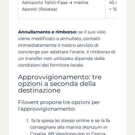
Aeroporto Tahiti-Faaa → marina
45 min volo 
Apooiti (Raiatea)
+ 15 min taxi
Annullamento e rimborso:
se il suo volo
viene modificato o annullato, contatti
immediatamente il nostro servizio di
concierge per adattare l'orario. Il rimborso di
un transfer non utilizzato dipende dalle
condizioni del fornitore locale.
Approvvigionamento: tre
opzioni a seconda della
destinazione
Filovent propone tre opzioni per
l'approvvigionamento:
fa la spesa lei stesso online e se la fa
consegnare alla marina (Konzum in
Croazia, AB Vassilopoulos in Grecia,