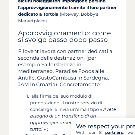
alcuni noleggiatori impongono persino
l'approvvigionamento tramite il loro partner
dedicato a Tortola
(Riteway, Bobby's
Marketplace).
Approvvigionamento: come
si svolge passo dopo passo
Filovent lavora con partner dedicati a
seconda delle destinazioni (per
esempio Sailorsbreeze in
Mediterraneo, Paradise Foods alle
Antille, GustoCambusa in Sardegna,
JAM in Croazia). Concretamente:
alla firma del suo modulo di
prenotazione, il nostro servizio di
concierge le invia un'email tipo
« Avete
bisogno di un transfer o di un
approvvigionamento? Ci occupiamo di
We respect your pr
tutto! »
;
With our 8
partners
, we 