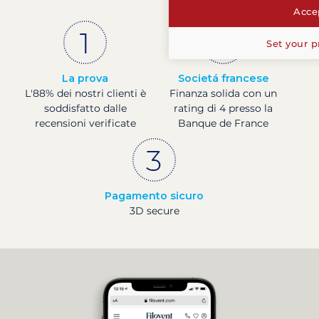
Accep
Set your p
La prova
Societá francese
L'88% dei nostri clienti è
Finanza solida con un
soddisfatto dalle
rating di 4 presso la
recensioni verificate
Banque de France
Pagamento sicuro
3D secure