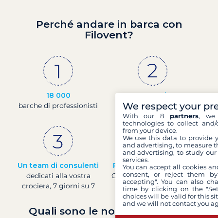
Perché andare in barca con
Filovent?
18 000
30 anni
We respect your pr
barche di professionisti
di esperienza e di
passione
With our 8
partners
, we 
technologies to collect and/
from your device.
We use this data to provide 
and advertising, to measure t
and advertising, to study ou
services.
Un team di consulenti
Prezzi in tempo reale
You can accept all cookies an
consent, or reject them by
dedicati alla vostra
Controllare i prezzi delle
accepting". You can also ch
crociera, 7 giorni su 7
barche in tempo reale
time by clicking on the "Set
choices will be valid for this 
and we will not contact you a
Quali sono le nostre garanzie?