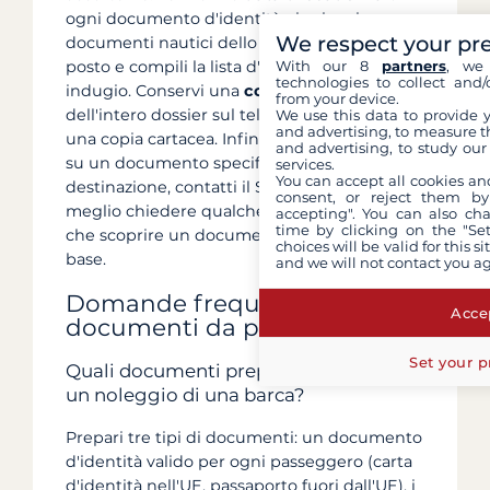
ogni documento d'identità, riunisca i
We respect your pr
documenti nautici dello skipper in un unico
With our 8
partners
, we 
posto e compili la lista d'equipaggio senza
technologies to collect and/
indugio. Conservi una
copia digitale
from your device.
dell'intero dossier sul telefono e, idealmente,
We use this data to provide 
and advertising, to measure t
una copia cartacea. Infine, in caso di dubbio
and advertising, to study ou
su un documento specifico per la Sua
services.
You can accept all cookies an
destinazione, contatti il Suo consulente: è
consent, or reject them by
meglio chiedere qualche settimana prima
accepting". You can also ch
time by clicking on the "Set
che scoprire un documento mancante alla
choices will be valid for this 
base.
and we will not contact you a
Domande frequenti sui
Accep
documenti da preparare
Set your p
Quali documenti preparare prima di
un noleggio di una barca?
Prepari tre tipi di documenti: un documento
d'identità valido per ogni passeggero (carta
d'identità nell'UE, passaporto fuori dall'UE), i