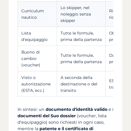
Lo skipper, nel
Curriculum
Riassume l
noleggio senza
nautico
richiesto d
skipper
Lista
Tutte le formule,
Obbligator
d'equipaggio
prima della partenza
prima dell
Buono di
Tutte le formule,
Da presenta
cambio
prima della partenza
prima del 
(voucher)
Visto o
A seconda della
ESTA obblig
autorizzazione
destinazione o del
transita da
(ESTA, ecc.)
transito
In sintesi: un
documento d'identità valido
e i
documenti del Suo dossier
(voucher, lista
d'equipaggio) sono richiesti in ogni caso,
mentre la
patente e il certificato di