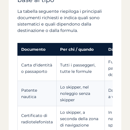
La tabella seguente riepiloga i principali
documenti richiesti e indica quali sono
sistematici e quali dipendono dalla
destinazione o dalla formula.
Documento
Per chi / quando
Da ricorda
Fuori dall'
Carta d'identità
Tutti i passeggeri,
passaporto
o passaporto
tutte le formule
dopo il rie
Lo skipper, nel
Patente
Da fornire 
noleggio senza
nautica
a volte è c
skipper
Lo skipper, a
In base all
Certificato di
seconda della zona
navigazion
radiotelefonista
di navigazione
spesso ric