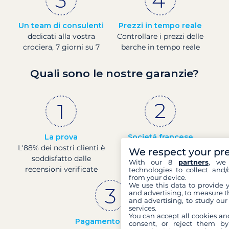
Un team di consulenti
Prezzi in tempo reale
dedicati alla vostra
Controllare i prezzi delle
crociera, 7 giorni su 7
barche in tempo reale
Quali sono le nostre garanzie?
La prova
Societá francese
L'88% dei nostri clienti è
Finanza solida con un
We respect your pr
soddisfatto dalle
rating di 4 presso la
With our 8
partners
, we 
recensioni verificate
Banque de France
technologies to collect and/
from your device.
We use this data to provide 
and advertising, to measure t
and advertising, to study ou
services.
You can accept all cookies an
Pagamento sicuro
consent, or reject them by