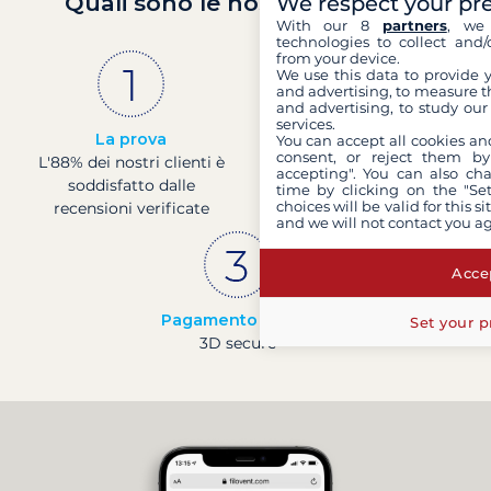
Quali sono le nostre garanzie?
We respect your pr
With our 8
partners
, we 
technologies to collect and/
from your device.
We use this data to provide 
and advertising, to measure t
and advertising, to study ou
services.
La prova
Societá francese
You can accept all cookies an
consent, or reject them by
L'88% dei nostri clienti è
Finanza solida con un
accepting". You can also ch
soddisfatto dalle
rating di 4 presso la
time by clicking on the "Set
choices will be valid for this 
recensioni verificate
Banque de France
and we will not contact you a
Accep
Pagamento sicuro
Set your p
3D secure