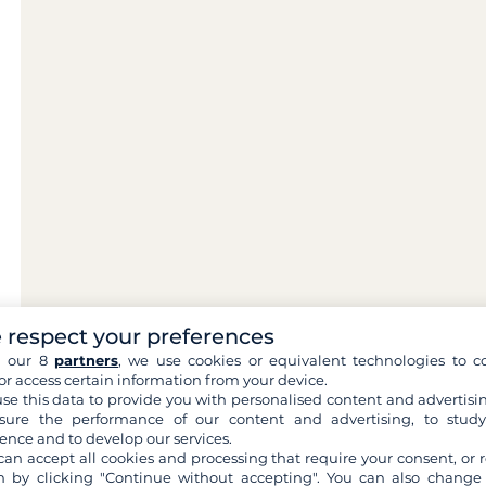
 respect your preferences
h our 8
partners
, we use cookies or equivalent technologies to co
or access certain information from your device.
se this data to provide you with personalised content and advertisin
ure the performance of our content and advertising, to stud
ence and to develop our services.
can accept all cookies and processing that require your consent, or r
 by clicking "Continue without accepting". You can also change