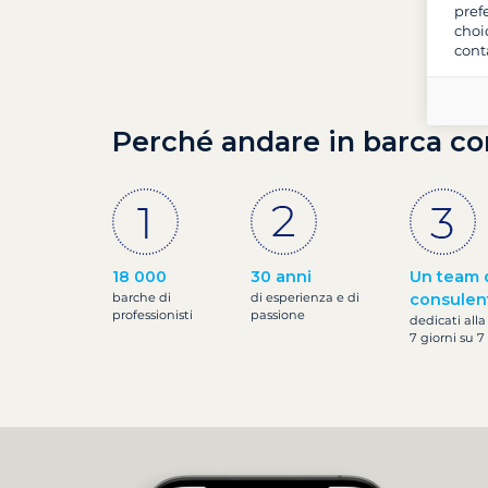
pref
choi
cont
Perché andare in barca co
18 000
30 anni
Un team 
barche di
di esperienza e di
consulen
professionisti
passione
dedicati alla
7 giorni su 7