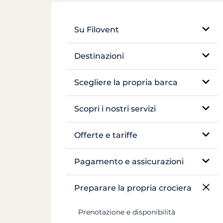
Su Filovent
La nostra azienda
Destinazioni
La nostra differenza
Egitto
Scegliere la propria barca
Francia
Veliero monoscafo
Scopri i nostri servizi
Grecia
Catamarano
Noleggio senza skipper
Offerte e tariffe
Croazia
Barca tradizionale
Noleggio con skipper
Tariffazione
Pagamento e assicurazioni
Antille
Yacht a motore
Yacht di lusso con equipaggio
Assicurazioni e cauzioni
Preparare la propria crociera
Canal du Midi
Péniche e pénichette
Noleggio di péniche
Pagamenti
Prenotazione e disponibilità
Seychelles
Crociera in cabina