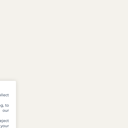
llect
g, to
y our
eject
 your