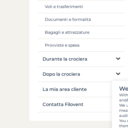
Voli e trasferimenti
Mekong
Documenti e formalità
Bagagli e attrezzature
Provviste e spesa
Durante la crociera
Assistenza sul posto
Dopo la crociera
Navigazione e ancoraggio
We
Inventario
La mia area cliente
Wit
Vita a bordo
and/
Gestire la mia prenotazione
Contatta Filovent
We u
meas
Sicurezza a bordo
audi
I miei preventivi
Tutti i contatti
You 
them