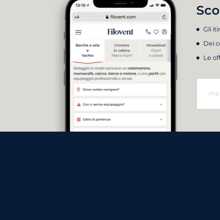
Sco
Gli it
Dei c
Le of