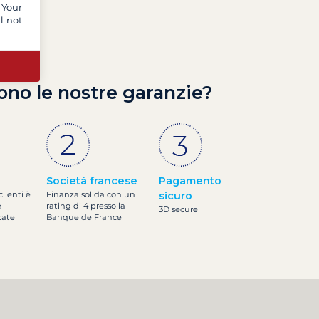
 Your
l not
ono le nostre garanzie?
Societá francese
Pagamento
clienti è
Finanza solida con un
sicuro
e
rating di 4 presso la
3D secure
cate
Banque de France