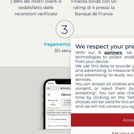
L'88% dei nostri clienti è
Finanza solida con un
soddisfatto dalle
rating di 4 presso la
recensioni verificate
Banque de France
Pagamento sicuro
We respect your pr
3D secure
With our 8
partners
, we 
technologies to collect and/
from your device.
We use this data to provide 
and advertising, to measure t
and advertising, to study ou
services.
You can accept all cookies an
consent, or reject them by
accepting". You can also ch
time by clicking on the "Set
choices will be valid for this 
and we will not contact you a
Accep
Set your p