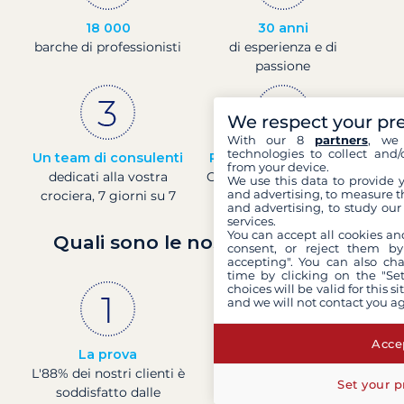
18 000
30 anni
barche di professionisti
di esperienza e di
passione
We respect your pr
With our 8
partners
, we 
technologies to collect and/
Un team di consulenti
Prezzi in tempo reale
from your device.
dedicati alla vostra
Controllare i prezzi delle
We use this data to provide 
and advertising, to measure t
crociera, 7 giorni su 7
barche in tempo reale
and advertising, to study ou
services.
You can accept all cookies an
Quali sono le nostre garanzie?
consent, or reject them by
accepting". You can also ch
time by clicking on the "Set
choices will be valid for this 
and we will not contact you a
Accep
La prova
Societá francese
L'88% dei nostri clienti è
Finanza solida con un
Set your p
soddisfatto dalle
rating di 4 presso la