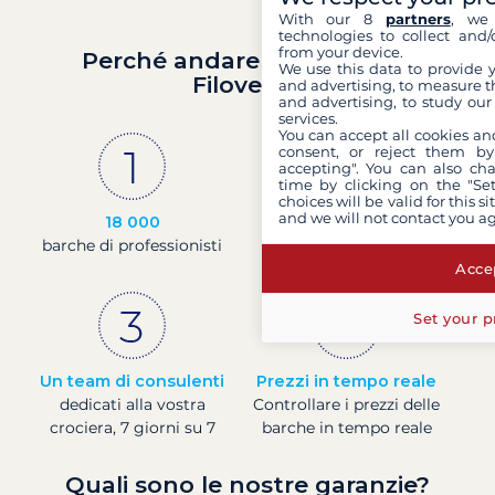
With our 8
partners
, we 
technologies to collect and/
from your device.
Perché andare in barca con
We use this data to provide 
Filovent?
and advertising, to measure t
and advertising, to study ou
services.
You can accept all cookies an
consent, or reject them by
accepting". You can also ch
time by clicking on the "Set
choices will be valid for this 
and we will not contact you a
18 000
30 anni
barche di professionisti
di esperienza e di
passione
Accep
Set your p
Un team di consulenti
Prezzi in tempo reale
dedicati alla vostra
Controllare i prezzi delle
crociera, 7 giorni su 7
barche in tempo reale
Quali sono le nostre garanzie?