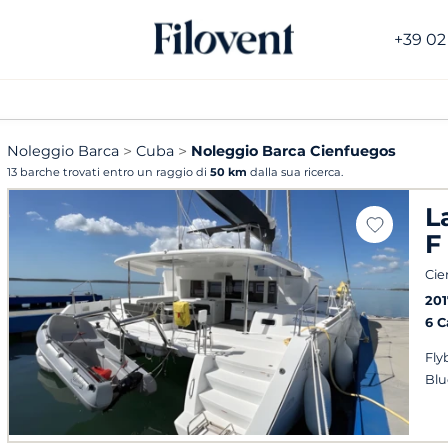
+39 02
Noleggio Barca
Cuba
Noleggio Barca Cienfuegos
13 barche trovati entro un raggio di
50 km
dalla sua ricerca.
L
F
Cie
201
6 
Fly
Blu