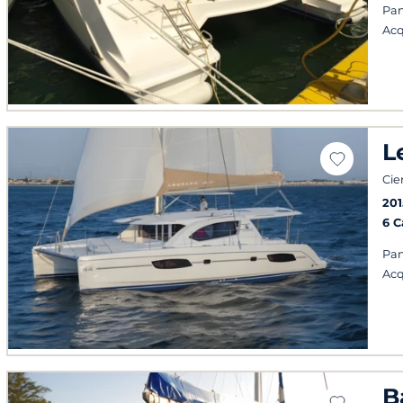
Pan
Acq
L
Cie
201
6 
Pan
Acq
B