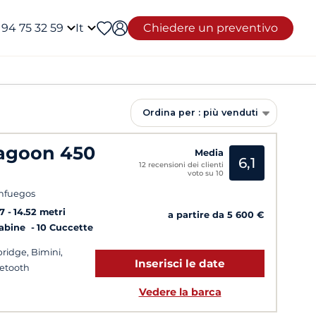
 94 75 32 59
It
Chiedere un preventivo
Ordina per : più venduti
agoon 450
Media
6,1
12 recensioni dei clienti
voto su 10
nfuegos
7
14.52 metri
a partire da 5 600 €
Cabine
10 Cuccette
bridge, Bimini,
Inserisci le date
etooth
Vedere la barca