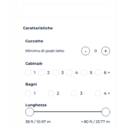
Caratteristiche
Cuccette
-
+
Minimo di posti letto
0
Cabina/e
1
2
3
4
5
6 +
Bagni
1
2
3
4 +
Lunghezza
38
ft /
10.97
m
>
80
ft /
23.77
m