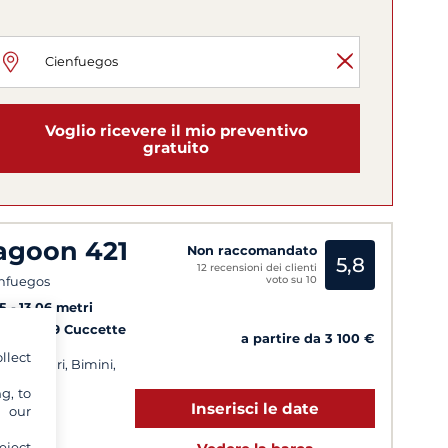
Voglio ricevere il mio preventivo
gratuito
agoon 421
Non raccomandato
5,8
12 recensioni dei clienti
voto su 10
nfuegos
5
13.06 metri
Cabine
9 Cuccette
a partire da 3 100 €
llect
nelli solari, Bimini,
g, to
Inserisci le date
y our
eject