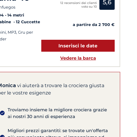
5,6
12 recensioni dei clienti
voto su 10
nfuegos
04
14 metri
Cabine
12 Cuccette
a partire da 2 700 €
ini, MP3, Gru per
der
Inserisci le date
Vedere la barca
Monica
vi aiuterà a trovare la crociera giusta
er le vostre esigenze
Troviamo insieme la migliore crociera grazie
ai nostri 30 anni di esperienza
Migliori prezzi garantiti: se trovate un'offerta