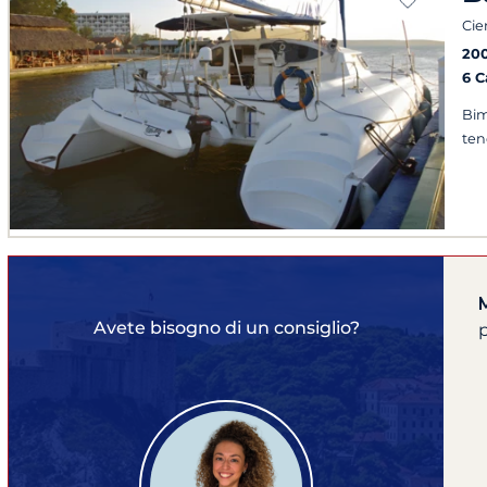
Cie
20
6 
Bim
ten
Avete bisogno di un consiglio?
p