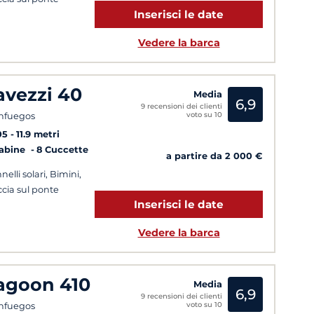
Inserisci le date
Vedere la barca
avezzi 40
Media
6,9
9 recensioni dei clienti
voto su 10
nfuegos
05
11.9 metri
Cabine
8 Cuccette
a partire da 2 000 €
nelli solari, Bimini,
cia sul ponte
Inserisci le date
Vedere la barca
agoon 410
Media
6,9
9 recensioni dei clienti
voto su 10
nfuegos