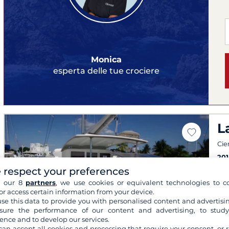
Monica
esperta delle tue crociere
L
Cie
201
5 
 respect your preferences
h our 8
partners
, we use cookies or equivalent technologies to co
Pan
or access certain information from your device.
AIS
se this data to provide you with personalised content and advertisin
ure the performance of our content and advertising, to stud
ence and to develop our services.
can accept all cookies and processing that require your consent, or r