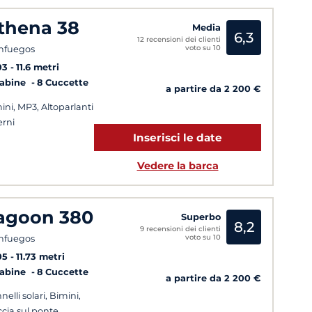
thena 38
Media
6,3
12 recensioni dei clienti
voto su 10
nfuegos
03
11.6 metri
Cabine
8 Cuccette
a partire da 2 200 €
ini, MP3, Altoparlanti
erni
Inserisci le date
Vedere la barca
agoon 380
Superbo
8,2
9 recensioni dei clienti
voto su 10
nfuegos
05
11.73 metri
Cabine
8 Cuccette
a partire da 2 200 €
nelli solari, Bimini,
cia sul ponte