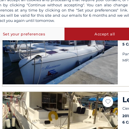
 by clicking "Continue without accepting". You can also change
erences at any time by clicking on the "Set your preferences" link.
ces will be valid for this site and our emails for 6 months and we wil
L
act you again until tomorrow.
Cie
Set your preferences
Accept all
20
5 
Pan
MP
L
Cie
201
6 