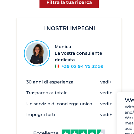
Filtra la tua ricerca
I NOSTRI IMPEGNI
Monica
La vostra consulente
dedicata
+39 02 94 75 32 59
30 anni di esperienza
vedi+
Trasparenza totale
vedi+
We
Un servizio di concierge unico
vedi+
Wit
and/
Impegni forti
vedi+
We u
meas
audi
Eccellente
You 