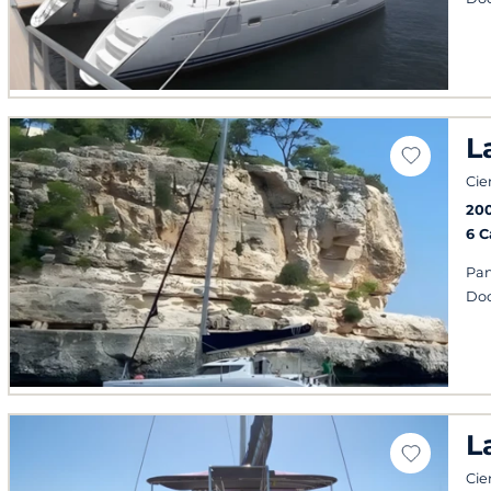
L
Cie
20
6 
Pan
Doc
L
Cie