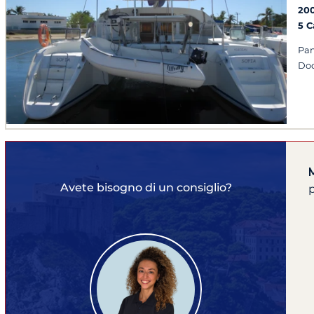
20
5 
Pan
Doc
Avete bisogno di un consiglio?
p