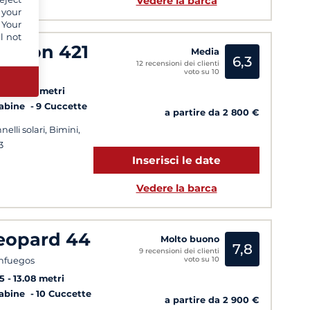
Vedere la barca
 your
 Your
l not
agoon 421
Media
6,3
12 recensioni dei clienti
voto su 10
nfuegos
10
13.06 metri
Cabine
9 Cuccette
a partire da 2 800 €
nelli solari, Bimini,
3
Inserisci le date
Vedere la barca
eopard 44
Molto buono
7,8
9 recensioni dei clienti
voto su 10
nfuegos
5
13.08 metri
Cabine
10 Cuccette
a partire da 2 900 €