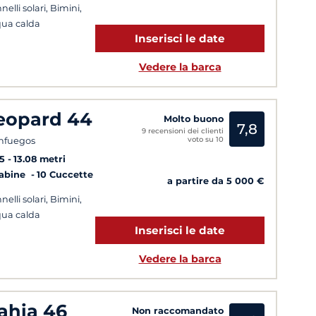
nelli solari, Bimini,
ua calda
Inserisci le date
Vedere la barca
eopard 44
Molto buono
7,8
9 recensioni dei clienti
voto su 10
nfuegos
5
13.08 metri
Cabine
10 Cuccette
a partire da 5 000 €
nelli solari, Bimini,
ua calda
Inserisci le date
Vedere la barca
ahia 46
Non raccomandato