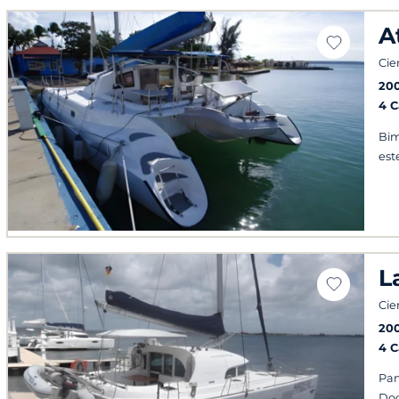
A
Cie
20
4 
Bim
est
L
Cie
20
4 
Pan
Doc