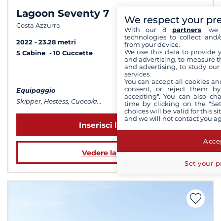
Lagoon Seventy 7
9,5 /
10
We respect your pr
Costa Azzurra
With our 8
partners
, we 
technologies to collect and/
2022
23.28 metri
from your device.
We use this data to provide 
5 Cabine
10 Cuccette
and advertising, to measure t
and advertising, to study ou
a partire da 60 000 €
services.
You can accept all cookies an
consent, or reject them by
Equipaggio
accepting". You can also ch
Skipper, Hostess, Cuoco/a...
time by clicking on the "Set
choices will be valid for this 
and we will not contact you a
Inserisci le date
Accep
Vedere la barca
Set your p