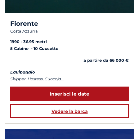
Fiorente
Costa Azzurra
1990
36.95 metri
5 Cabine
10 Cuccette
a partire da 66 000 €
Equipaggio
Skipper, Hostess, Cuoco/a...
Inserisci le date
Vedere la barca