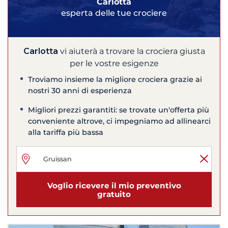
Carlotta
esperta delle tue crociere
Carlotta
vi aiuterà a trovare la crociera giusta
per le vostre esigenze
Troviamo insieme la migliore crociera grazie ai
nostri 30 anni di esperienza
Migliori prezzi garantiti: se trovate un'offerta più
conveniente altrove, ci impegniamo ad allinearci
alla tariffa più bassa
Voglio ricevere il mio preventivo
gratuito