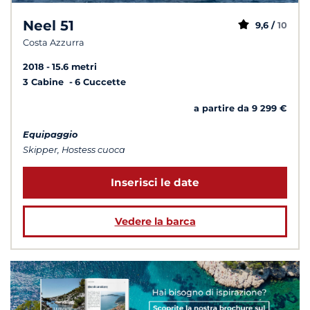
Neel 51
9,6 /
10
Costa Azzurra
2018
15.6 metri
3 Cabine
6 Cuccette
a partire da 9 299 €
Equipaggio
Skipper, Hostess cuoca
Inserisci le date
Vedere la barca