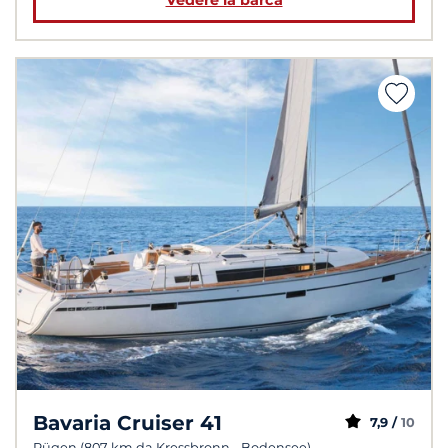
Vedere la barca
Bavaria Cruiser 41
7,9 /
10
Rügen (807 km da Kressbronn - Bodensee)