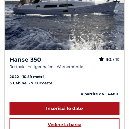
Hanse 350
9,2 /
10
Rostock - Heiligenhafen - Warnemünde
2022
10.59 metri
3 Cabine
7 Cuccette
a partire da 1 448 €
Inserisci le date
Vedere la barca