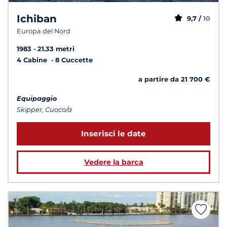
Ichiban
9,7 /
10
Europa del Nord
1983
21.33 metri
4 Cabine
8 Cuccette
a partire da 21 700 €
Equipaggio
Skipper, Cuoco/a
Inserisci le date
Vedere la barca