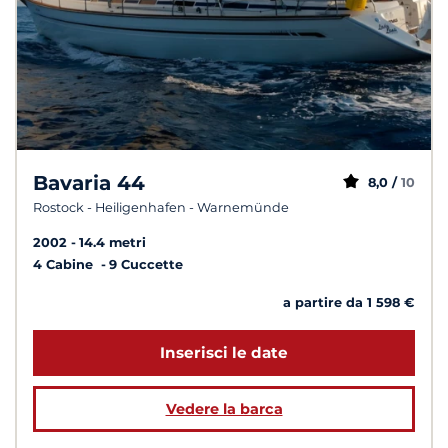
Bavaria 44
8,0 /
10
Rostock - Heiligenhafen - Warnemünde
2002
14.4 metri
4 Cabine
9 Cuccette
a partire da 1 598 €
Inserisci le date
Vedere la barca