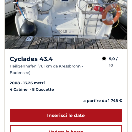
Cyclades 43.4
9,0 /
10
Heiligenhafen (761 km da Kressbronn -
Bodensee)
2008
13.26 metri
4 Cabine
8 Cuccette
a partire da 1 748 €
Inserisci le date