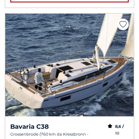
Bavaria C38
8,6 /
10
Grossenbrode (760 km da Kressbronn -