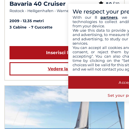
Bavaria 40 Cruiser
8,0 /
10
We respect your pr
Rostock - Heiligenhafen - Warnemünde
With our 8
partners
, we 
2009
12.35 metri
technologies to collect and/
from your device.
3 Cabine
7 Cuccette
We use this data to provide 
and advertising, to measure t
a partire da 1 348 €
and advertising, to study ou
services.
You can accept all cookies an
consent, or reject them by
Inserisci le date
accepting". You can also ch
time by clicking on the "Set
choices will be valid for this 
Vedere la barca
and we will not contact you a
Accep
Set your p