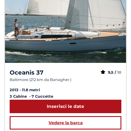
Oceanis 37
9,5 /
10
Baltimore (212 km da Banagher )
2013
11.8 metri
3 Cabine
7 Cuccette
Inserisci le date
Vedere la barca