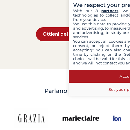
We respect your pr
With our 8
partners
, we 
technologies to collect and/
from your device.
We use this data to provide 
and advertising, to measure t
and advertising, to study ou
Ottieni dei consigli
services.
You can accept all cookies an
consent, or reject them by
accepting". You can also ch
time by clicking on the "Set
choices will be valid for this 
and we will not contact you a
Accep
Set your p
Parlano di noi