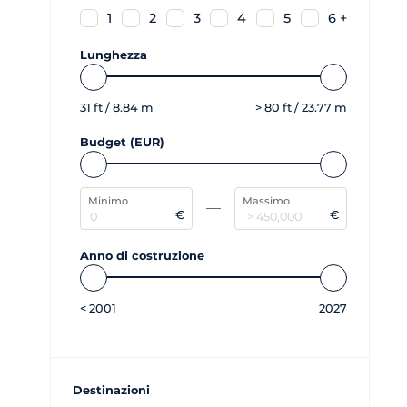
1
2
3
4
5
6 +
Lunghezza
31
ft /
8.84
m
>
80
ft /
23.77
m
Budget (EUR)
Minimo
Massimo
€
€
Anno di costruzione
<
2001
2027
Destinazioni