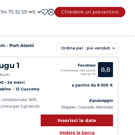
 94 75 32 59
It
Chiedere un preventivo
m - Port Atami
Ordina per : più venduti
ugu 1
Favoloso
8,8
6 recensioni dei clienti
voto su 10
drum
00
24 metri
a partire da 8 500 €
Cabine
12 Cuccette
a condizionata, Wifi,
Equipaggio
china per il ghiaccio
Skipper, Cuoco/a, Marinaio
Inserisci le date
Vedere la barca