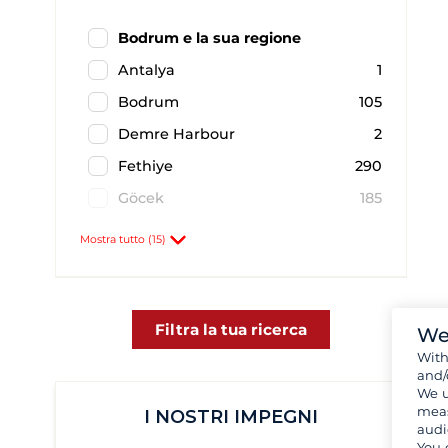
Bodrum e la sua regione
Antalya
1
Bodrum
105
Demre Harbour
2
Fethiye
290
Göcek
185
Istanbul
1
Mostra tutto (15)
Kas
7
Kusadasi
1
Liman
1
Filtra la tua ricerca
We
Wit
Marmaris
198
and/
Orhaniye
30
We u
meas
I NOSTRI IMPEGNI
Selimiye
1
audi
You 