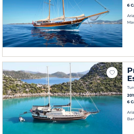
6 
Ari
Mac
P
E
Tur
201
6 
Ari
Ba