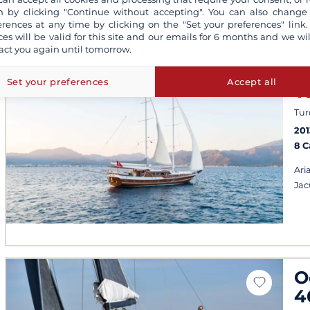
 by clicking "Continue without accepting". You can also change
erences at any time by clicking on the "Set your preferences" link.
ces will be valid for this site and our emails for 6 months and we wil
act you again until tomorrow.
S
Set your preferences
Accept all
T
Tur
201
8 
Ari
Jac
O
4