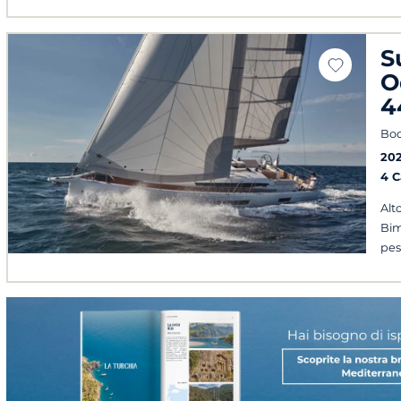
S
O
4
Bo
20
4 
Alt
Bim
pes