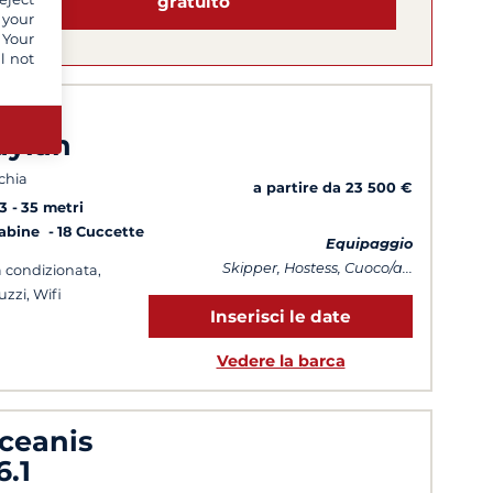
gratuito
 your
 Your
l not
 Nur
aylan
chia
a partire da 23 500 €
3
35 metri
Cabine
18 Cuccette
Equipaggio
Skipper, Hostess, Cuoco/a...
a condizionata,
uzzi, Wifi
Inserisci le date
Vedere la barca
ceanis
6.1