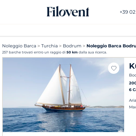
+39 02
Noleggio Barca
Turchia
Bodrum
Noleggio Barca Bodru
257 barche trovati entro un raggio di
50 km
dalla sua ricerca.
K
Bo
20
6 
Ari
Mac