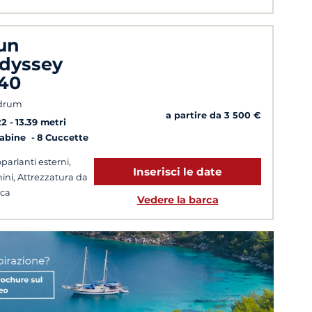
un
dyssey
40
drum
a partire da 3 500 €
22
13.39 metri
Cabine
8 Cuccette
oparlanti esterni,
Inserisci le date
ini, Attrezzatura da
ca
Vedere la barca