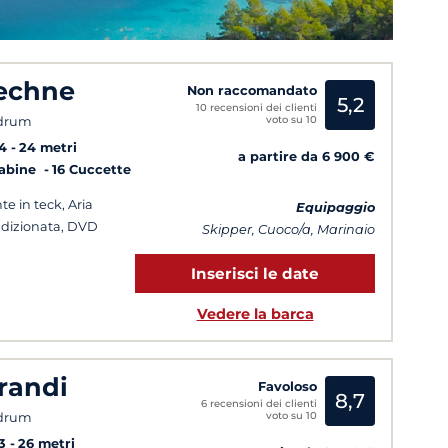
echne
Non raccomandato
5,2
10 recensioni dei clienti
voto su 10
drum
4
24 metri
a partire da 6 900 €
Cabine
16 Cuccette
te in teck, Aria
Equipaggio
dizionata, DVD
Skipper, Cuoco/a, Marinaio
Inserisci le date
Vedere la barca
randi
Favoloso
8,7
6 recensioni dei clienti
voto su 10
drum
3
26 metri