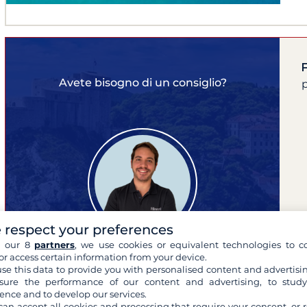
F
Avete bisogno di un consiglio?
p
 respect your preferences
h our 8
partners
, we use cookies or equivalent technologies to co
or access certain information from your device.
se this data to provide you with personalised content and advertisin
ure the performance of our content and advertising, to stud
Filippo
ence and to develop our services.
esperto delle tue crociere
can accept all cookies and processing that require your consent, or r