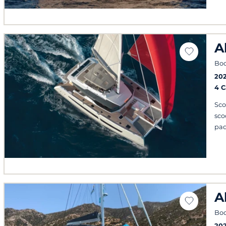
A
Bod
20
4 
Sco
sco
pad
A
Bo
202