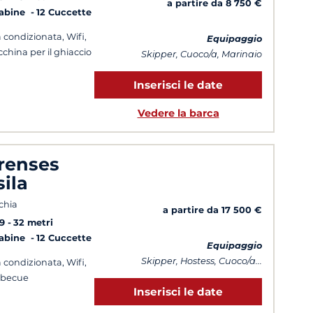
a partire da 8 750 €
Cabine
12 Cuccette
a condizionata, Wifi,
Equipaggio
china per il ghiaccio
Skipper, Cuoco/a, Marinaio
Inserisci le date
Vedere la barca
renses
sila
chia
a partire da 17 500 €
9
32 metri
Cabine
12 Cuccette
Equipaggio
Skipper, Hostess, Cuoco/a...
a condizionata, Wifi,
rbecue
Inserisci le date