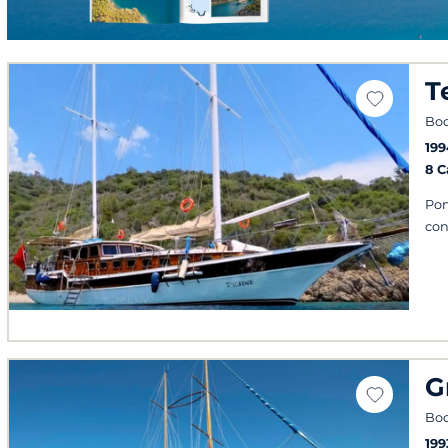
T
Bo
199
8 
Pon
con
G
Bo
199