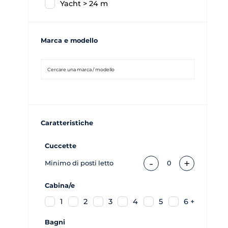
Yacht > 24 m
Marca e modello
Caratteristiche
Cuccette
-
+
Minimo di posti letto
0
Cabina/e
1
2
3
4
5
6 +
Bagni