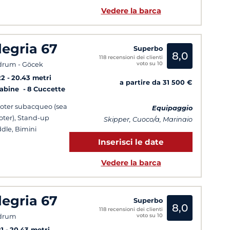
Vedere la barca
legria 67
Superbo
8,0
118 recensioni dei clienti
voto su 10
rum - Göcek
22
20.43 metri
a partire da 31 500 €
Cabine
8 Cuccette
oter subacqueo (sea
Equipaggio
oter), Stand-up
Skipper, Cuoco/a, Marinaio
dle, Bimini
Inserisci le date
Vedere la barca
legria 67
Superbo
8,0
118 recensioni dei clienti
voto su 10
drum
1
20.43 metri