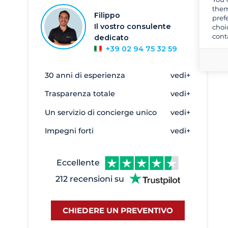
Turgutreis Marina
17
them
Filippo
pref
Turkbuku
2
Il vostro consulente
choi
cont
dedicato
+39 02 94 75 32 59
30 anni di esperienza
vedi+
Trasparenza totale
vedi+
Un servizio di concierge unico
vedi+
Impegni forti
vedi+
Eccellente
212 recensioni su
CHIEDERE UN PREVENTIVO