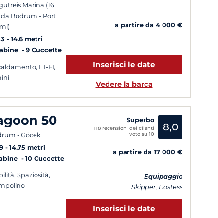
gutreis Marina (16
da Bodrum - Port
a partire da 4 000 €
mi)
23
14.6 metri
Cabine
9 Cuccette
Inserisci le date
caldamento, HI-FI,
ini
Vedere la barca
agoon 50
Superbo
8,0
118 recensioni dei clienti
voto su 10
rum - Göcek
9
14.75 metri
a partire da 17 000 €
Cabine
10 Cuccette
ilità, Spaziosità,
Equipaggio
mpolino
Skipper, Hostess
Inserisci le date