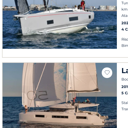
Tur
km 
Ata
20
4 
Ris
Bim
L
Bod
201
5 
Stab
Tra