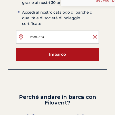
Set your p
grazie ai nostri 30 anni di esperienza
Accedi al nostro catalogo di barche di
qualità e di società di noleggio
certificate
Imbarco
Perché andare in barca con
Filovent?