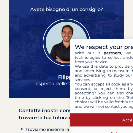
Avete bisogno di un consiglio?
We respect your pr
With our 8
partners
, we 
technologies to collect and/
from your device.
We use this data to provide 
and advertising, to measure t
and advertising, to study ou
Filippo
services.
esperto delle tue crociere
You can accept all cookies an
consent, or reject them by
accepting". You can also ch
time by clicking on the "Set
choices will be valid for this 
and we will not contact you a
Contatta i nostri consulenti per
trovare la tua futura crociera
Accep
Troviamo insieme la migliore crociera