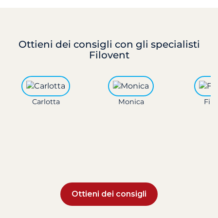
Ottieni dei consigli
con gli specialisti
Filovent
Carlotta
Monica
Fili
Ottieni dei consigli