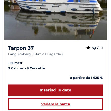
Tarpon 37
7,1 /
10
Languimberg (13 km da Lagarde )
11.6 metri
3 Cabine
9 Cuccette
a partire da 1 625 €
Inserisci le date
Vedere la barca