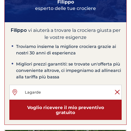
Filippo
esperto delle tue crociere
Filippo
vi aiuterà a trovare la crociera giusta per
le vostre esigenze
Troviamo insieme la migliore crociera grazie ai
nostri 30 anni di esperienza
Migliori prezzi garantiti: se trovate un'offerta più
conveniente altrove, ci impegniamo ad allinearci
alla tariffa più bassa
Voglio ricevere il mio preventivo
gratuito