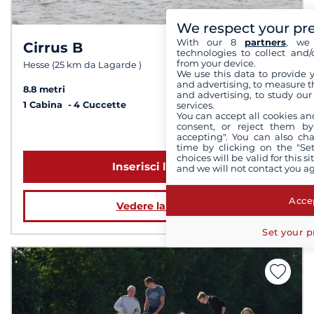
We respect your pr
With our 8
partners
, we 
Cirrus B
8,0 /
10
technologies to collect and/
from your device.
Hesse (25 km da Lagarde )
We use this data to provide 
and advertising, to measure t
8.8 metri
and advertising, to study ou
services.
1 Cabina
4 Cuccette
You can accept all cookies an
consent, or reject them by
a partire da 1 139 €
accepting". You can also ch
time by clicking on the "Set
choices will be valid for this 
Inserisci le date
and we will not contact you a
Accep
Vedere la barca
Set your p