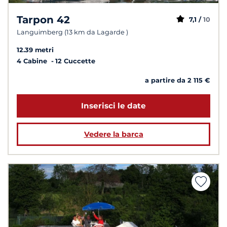
Tarpon 42
7,1 /
10
Languimberg (13 km da Lagarde )
12.39 metri
4 Cabine
12 Cuccette
a partire da 2 115 €
Inserisci le date
Vedere la barca