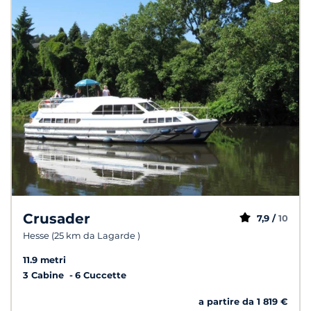
Crusader
7,9 /
10
Hesse (25 km da Lagarde )
11.9 metri
3 Cabine
6 Cuccette
a partire da 1 819 €