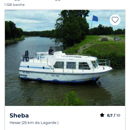
1 026 barche
Sheba
8,7 /
10
Hesse (25 km da Lagarde )