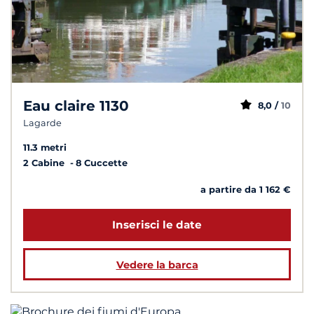
Eau claire 1130
8,0 /
10
Lagarde
11.3 metri
2 Cabine
8 Cuccette
a partire da 1 162 €
Inserisci le date
Vedere la barca