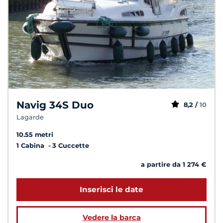
Navig 34S Duo
8,2 /
10
Lagarde
10.55 metri
1 Cabina
3 Cuccette
a partire da 1 274 €
Inserisci le date
Vedere la barca