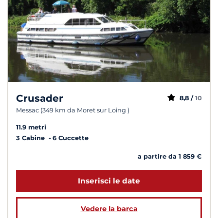
Crusader
8,8 /
10
Messac (349 km da Moret sur Loing )
11.9 metri
3 Cabine
6 Cuccette
a partire da 1 859 €
Inserisci le date
Vedere la barca