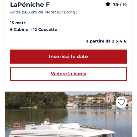
LaPéniche F
7,9 /
10
Agde (565 km da Moret sur Loing )
15 metri
6 Cabine
12 Cuccette
a partire da 2 514 €
Inserisci le date
Vedere la barca