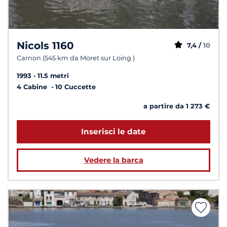
Nicols 1160
7,4 /
10
Carnon (545 km da Moret sur Loing )
1993
11.5 metri
4 Cabine
10 Cuccette
a partire da 1 273 €
Inserisci le date
Vedere la barca