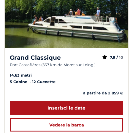
Grand Classique
7,9 /
10
Port Cassafières (567 km da Moret sur Loing )
14.63 metri
5 Cabine
12 Cuccette
a partire da 2 859 €
Inserisci le date
Vedere la barca