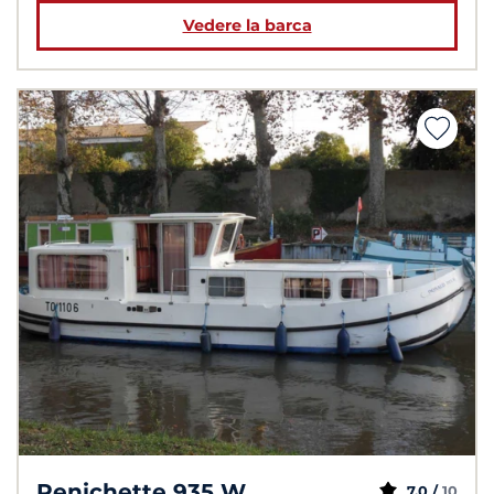
Vedere la barca
Penichette 935 W
7,0 /
10