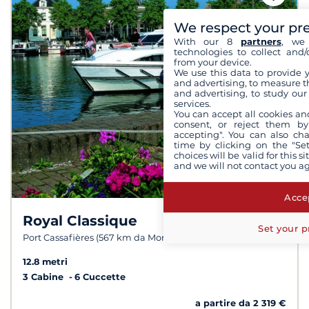
We respect your pr
With our 8
partners
, we 
technologies to collect and/
from your device.
We use this data to provide 
and advertising, to measure t
and advertising, to study ou
services.
You can accept all cookies an
consent, or reject them by
accepting". You can also ch
time by clicking on the "Set
choices will be valid for this 
and we will not contact you a
Accep
Royal Classique
8,2 /
10
Set your p
Port Cassafières (567 km da Moret sur Loing )
12.8 metri
3 Cabine
6 Cuccette
a partire da 2 319 €