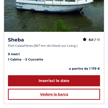
Sheba
8,0 /
10
Port Cassafières (567 km da Moret sur Loing )
9 metri
1 Cabina
5 Cuccette
a partire da 1 179 €
Inserisci le date
Vedere la barca