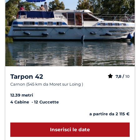
Tarpon 42
7,8 /
10
Carnon (545 km da Moret sur Loing )
12.39 metri
4 Cabine
12 Cuccette
a partire da 2 115 €
Inserisci le date