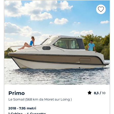
Primo
8,3 /
10
Le Somail (568 km da Moret sur Loing )
2018
7.95 metri
1 Cabina
4 Cuccette