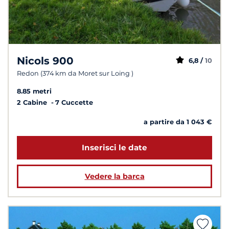
Nicols 900
6,8 /
10
Redon (374 km da Moret sur Loing )
8.85 metri
2 Cabine
7 Cuccette
a partire da 1 043 €
Inserisci le date
Vedere la barca