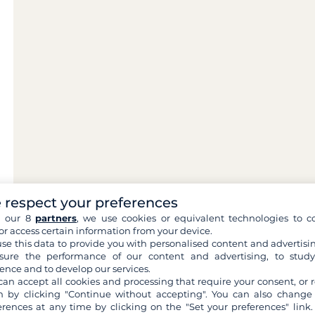
 respect your preferences
h our 8
partners
, we use cookies or equivalent technologies to co
or access certain information from your device.
se this data to provide you with personalised content and advertisin
ure the performance of our content and advertising, to stud
ence and to develop our services.
can accept all cookies and processing that require your consent, or r
 by clicking "Continue without accepting". You can also change
erences at any time by clicking on the "Set your preferences" link.