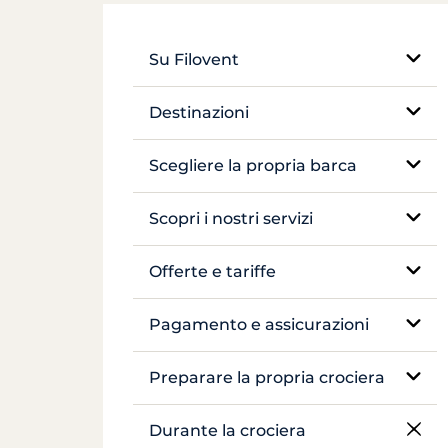
Su Filovent
La nostra azienda
Destinazioni
La nostra differenza
Egitto
Scegliere la propria barca
Francia
Veliero monoscafo
Scopri i nostri servizi
Grecia
Catamarano
Noleggio senza skipper
Offerte e tariffe
Croazia
Barca tradizionale
Noleggio con skipper
Tariffazione
Pagamento e assicurazioni
Antille
Yacht a motore
Yacht di lusso con equipaggio
Assicurazioni e cauzioni
Preparare la propria crociera
Canal du Midi
Péniche e pénichette
Noleggio di péniche
Pagamenti
Prenotazione e disponibilità
Durante la crociera
Seychelles
Crociera in cabina