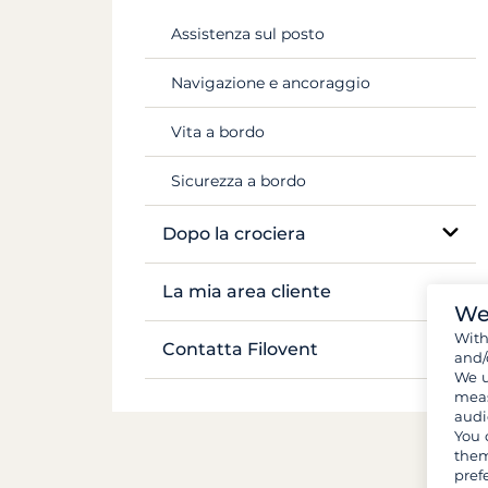
Voli e trasferimenti
Mekong
Assistenza sul posto
Documenti e formalità
Navigazione e ancoraggio
Bagagli e attrezzature
Vita a bordo
Provviste e spesa
Sicurezza a bordo
Dopo la crociera
Inventario
La mia area cliente
We
Wit
Gestire la mia prenotazione
Contatta Filovent
and/
We u
I miei preventivi
meas
Tutti i contatti
audi
You 
them
pref