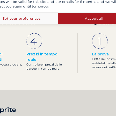
ces will be valid for this site and our emails for 6 months and we wil
act you again until tomorrow.
Set your preferences
Accept all
n Filovent?
Quali s
di
Prezzi in tempo
La prova
ti
reale
L'88% dei nostri 
soddisfatto dall
 vostra crociera,
Controllare i prezzi delle
recensioni verifi
barche in tempo reale
prite