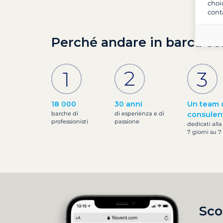
choi
cont
Perché andare in barca co
18 000
30 anni
Un team 
barche di
di esperienza e di
consulen
professionisti
passione
dedicati alla
7 giorni su 7
Sco