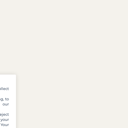
llect
g, to
y our
eject
 your
 Your