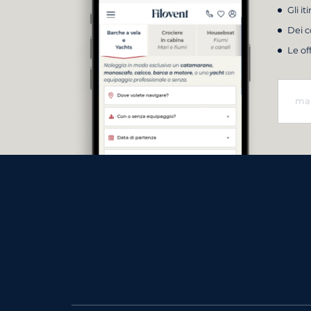
Gli it
Dei c
Le of