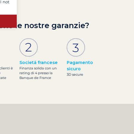
l not
ono le nostre garanzie?
Societá francese
Pagamento
clienti è
Finanza solida con un
sicuro
e
rating di 4 presso la
3D secure
cate
Banque de France