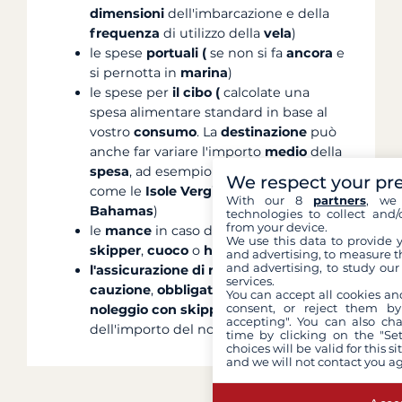
dimensioni
dell'imbarcazione e della
frequenza
di utilizzo della
vela
)
le spese
portuali (
se non si fa
ancora
e
si pernotta in
marina
)
le spese per
il cibo (
calcolate una
spesa alimentare standard in base al
vostro
consumo
. La
destinazione
può
anche far variare l'importo
medio
della
spesa
, ad esempio in destinazioni
We respect your pr
come le
Isole Vergini Britanniche
o le
With our 8
partners
, we 
Bahamas
)
technologies to collect and/
from your device.
le
mance
in caso di noleggio con
We use this data to provide 
skipper
,
cuoco
o
hostess
and advertising, to measure t
and advertising, to study ou
l'assicurazione di riscatto della
services.
cauzione
,
obbligatoria in caso di
You can accept all cookies an
consent, or reject them by
noleggio con skipper
, pari al
5,5%
accepting". You can also ch
dell'importo del noleggio della barca.
time by clicking on the "Set
choices will be valid for this 
and we will not contact you a