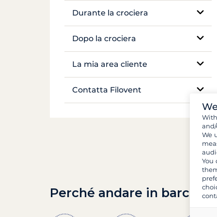
Pagamenti
Prenotazione e disponibilità
Durante la crociera
Mekong
Voli e trasferimenti
Assistenza sul posto
Dopo la crociera
Documenti e formalità
Navigazione e ancoraggio
Inventario
La mia area cliente
Bagagli e attrezzature
Vita a bordo
Gestire la mia prenotazione
Contatta Filovent
Provviste e spesa
Sicurezza a bordo
We
I miei preventivi
Tutti i contatti
Wit
and/
We u
meas
audi
You 
them
pref
choi
Perché andare in barca co
cont