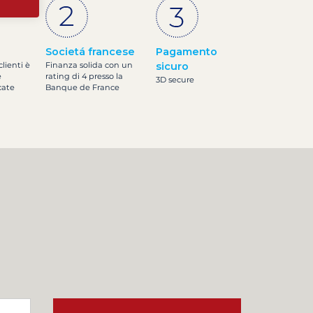
Societá francese
Pagamento
clienti è
Finanza solida con un
sicuro
e
rating di 4 presso la
3D secure
cate
Banque de France