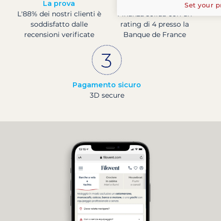
La prova
Societá francese
Set your p
L'88% dei nostri clienti è
Finanza solida con un
soddisfatto dalle
rating di 4 presso la
recensioni verificate
Banque de France
Pagamento sicuro
3D secure