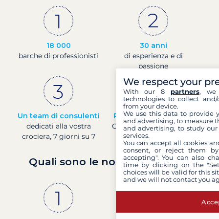
18 000
30 anni
barche di professionisti
di esperienza e di
passione
We respect your pr
With our 8
partners
, we 
technologies to collect and/
from your device.
We use this data to provide 
Un team di consulenti
Prezzi in tempo reale
and advertising, to measure t
dedicati alla vostra
Controllare i prezzi delle
and advertising, to study ou
services.
crociera, 7 giorni su 7
barche in tempo reale
You can accept all cookies an
consent, or reject them by
accepting". You can also ch
Quali sono le nostre garanzie?
time by clicking on the "Set
choices will be valid for this 
and we will not contact you a
Accep