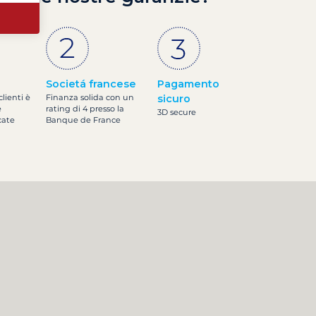
Societá francese
Pagamento
clienti è
Finanza solida con un
sicuro
e
rating di 4 presso la
3D secure
cate
Banque de France