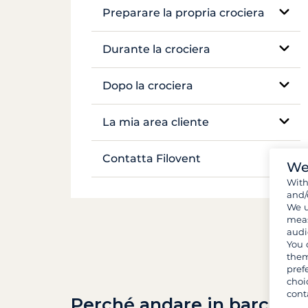
Preparare la propria crociera
Mekong
Prenotazione e disponibilità
Durante la crociera
Voli e trasferimenti
Assistenza sul posto
Dopo la crociera
Documenti e formalità
Navigazione e ancoraggio
Inventario
La mia area cliente
Bagagli e attrezzature
Vita a bordo
Gestire la mia prenotazione
Contatta Filovent
We
Provviste e spesa
Sicurezza a bordo
Wit
I miei preventivi
Tutti i contatti
and/
We u
meas
audi
You 
them
pref
choi
cont
Perché andare in barca co