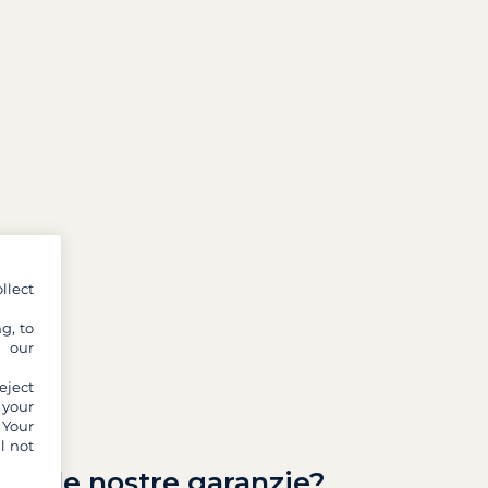
llect
g, to
y our
eject
 your
 Your
l not
ono le nostre garanzie?