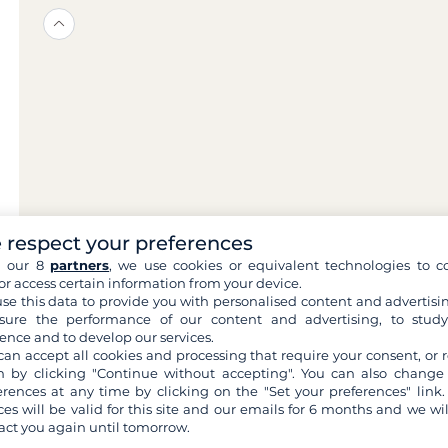
 respect your preferences
h our 8
partners
, we use cookies or equivalent technologies to co
or access certain information from your device.
se this data to provide you with personalised content and advertisin
ure the performance of our content and advertising, to stud
ence and to develop our services.
can accept all cookies and processing that require your consent, or r
 by clicking "Continue without accepting". You can also change
erences at any time by clicking on the "Set your preferences" link.
ces will be valid for this site and our emails for 6 months and we wil
act you again until tomorrow.
n Filovent?
Quali s