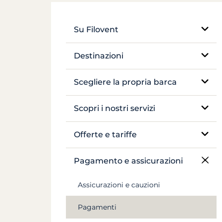
Su Filovent
La nostra azienda
Destinazioni
La nostra differenza
Egitto
Scegliere la propria barca
Francia
Veliero monoscafo
Scopri i nostri servizi
Grecia
Catamarano
Noleggio senza skipper
Offerte e tariffe
Croazia
Barca tradizionale
Noleggio con skipper
Tariffazione
Pagamento e assicurazioni
Antille
Yacht a motore
Yacht di lusso con equipaggio
Assicurazioni e cauzioni
Canal du Midi
Péniche e pénichette
Noleggio di péniche
Pagamenti
Seychelles
Crociera in cabina