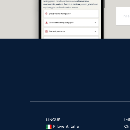
LINGUE
IM
Filovent Italia
Ch