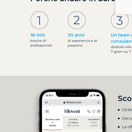
18 000
30 anni
Un team 
barche di
di esperienza e di
consulen
professionisti
passione
dedicati alla
7 giorni su 7
Sco
Gli it
Dei c
Le of