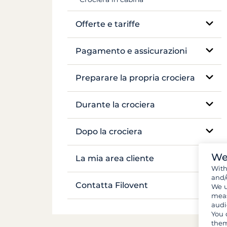
Mekong
Offerte e tariffe
Tariffazione
Pagamento e assicurazioni
Assicurazioni e cauzioni
Preparare la propria crociera
Pagamenti
Prenotazione e disponibilità
Durante la crociera
Voli e trasferimenti
Assistenza sul posto
Dopo la crociera
Documenti e formalità
Navigazione e ancoraggio
We
Inventario
La mia area cliente
Wit
Bagagli e attrezzature
Vita a bordo
and/
Gestire la mia prenotazione
Contatta Filovent
We u
Provviste e spesa
meas
Sicurezza a bordo
audi
I miei preventivi
Tutti i contatti
You 
them