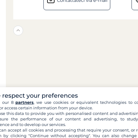
Contattateci via e-mail
 respect your preferences
h our 8
partners
, we use cookies or equivalent technologies to co
or access certain information from your device.
se this data to provide you with personalised content and advertisin
ure the performance of our content and advertising, to stud
ence and to develop our services.
can accept all cookies and processing that require your consent, or r
 by clicking "Continue without accepting". You can also change