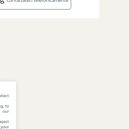
Contattateci telefonicamente
llect
g, to
y our
eject
 your