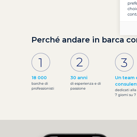
pref
choi
cont
Perché andare in barca co
18 000
30 anni
Un team 
barche di
di esperienza e di
consulen
professionisti
passione
dedicati alla
7 giorni su 7