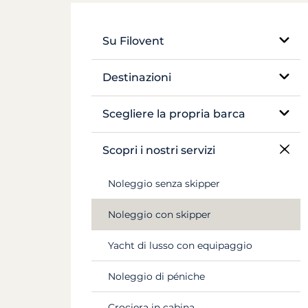
Su Filovent
La nostra azienda
Destinazioni
La nostra differenza
Egitto
Scegliere la propria barca
Francia
Veliero monoscafo
Scopri i nostri servizi
Grecia
Catamarano
Noleggio senza skipper
Croazia
Barca tradizionale
Noleggio con skipper
Antille
Yacht a motore
Yacht di lusso con equipaggio
Canal du Midi
Péniche e pénichette
Noleggio di péniche
Seychelles
Crociera in cabina