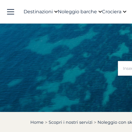
Destinazioni
Noleggio barche
Crociera
Home
Scopri i nostri servizi
Noleggio con s