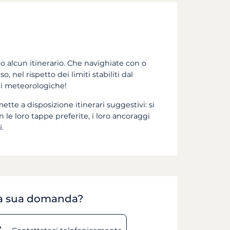
 alcun itinerario. Che navighiate con o
o, nel rispetto dei limiti stabiliti dal
oni meteorologiche!
mette a disposizione itinerari suggestivi: si
con le loro tappe preferite, i loro ancoraggi
i.
lla sua domanda?