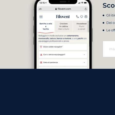
Sco
Gli it
Dei c
Le of