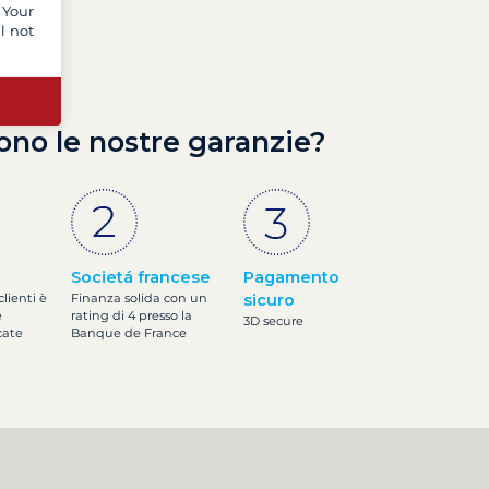
 Your
l not
ono le nostre garanzie?
Societá francese
Pagamento
clienti è
Finanza solida con un
sicuro
e
rating di 4 presso la
3D secure
cate
Banque de France