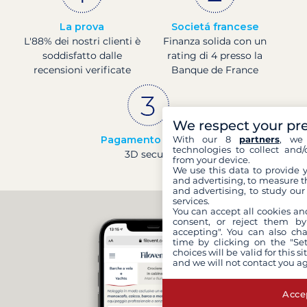
La prova
Societá francese
L'88% dei nostri clienti è
Finanza solida con un
soddisfatto dalle
rating di 4 presso la
recensioni verificate
Banque de France
We respect your pr
With our 8
partners
, we 
Pagamento sicuro
technologies to collect and/
3D secure
from your device.
We use this data to provide 
and advertising, to measure t
and advertising, to study ou
services.
You can accept all cookies an
consent, or reject them by
accepting". You can also ch
time by clicking on the "Set
choices will be valid for this 
and we will not contact you a
Accep