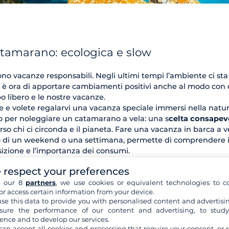
tamarano: ecologica e slow
o vacanze responsabili. Negli ultimi tempi l’ambiente ci sta
d è ora di apportare cambiamenti positivi anche al modo con 
o libero e le nostre vacanze.
e e volete regalarvi una vacanza speciale immersi nella natur
o per noleggiare un catamarano a vela: una s
celta consapev
erso chi ci circonda e il pianeta. Fare una vacanza in barca a v
lo di un weekend o una settimana, permette di comprendere i
osizione e l’importanza dei consumi.
 respect your preferences
h our 8
partners
, we use cookies or equivalent technologies to co
or access certain information from your device.
se this data to provide you with personalised content and advertisin
ure the performance of our content and advertising, to stud
ence and to develop our services.
can accept all cookies and processing that require your consent, or r