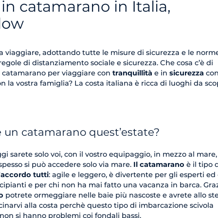
n catamarano in Italia,
slow
a viaggiare, adottando tutte le misure di sicurezza e le norm
 regole di distanziamento sociale e sicurezza. Che cosa c’è di
n catamarano per viaggiare con
tranquillità
e in
sicurezza
con
 la vostra famiglia? La costa italiana è ricca di luoghi da sco
e un catamarano quest’estate?
gi sarete solo voi, con il vostro equipaggio, in mezzo al mare, 
 spesso si può accedere solo via mare.
Il catamarano
è il tipo 
accordo tutti
: agile e leggero, è divertente per gli esperti ed
cipianti e per chi non ha mai fatto una vacanza in barca. Graz
no
potrete ormeggiare nelle baie più nascoste e avrete allo st
icinarvi alla costa perchè questo tipo di imbarcazione scivola
non si hanno problemi coi fondali bassi.