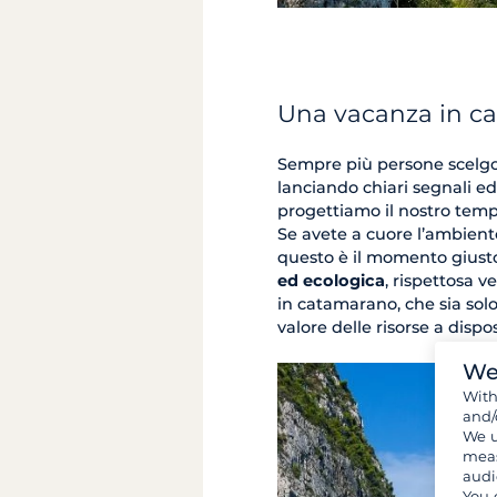
Una vacanza in ca
Sempre più persone scelgon
lanciando chiari segnali e
progettiamo il nostro temp
Se avete a cuore l’ambient
questo è il momento giust
ed ecologica
, rispettosa v
in catamarano, che sia so
valore delle risorse a disp
We
Wit
and/
We u
meas
audi
You 