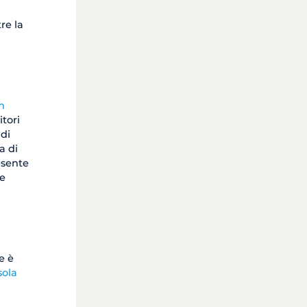
re la
n
itori
 di
a di
esente
le
e è
sola