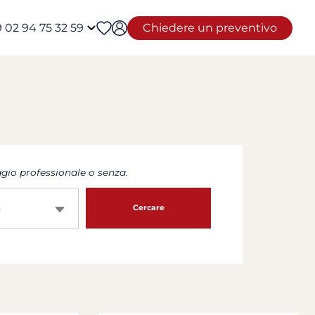
 02 94 75 32 59
Chiedere un preventivo
io professionale o senza.
a
Cercare