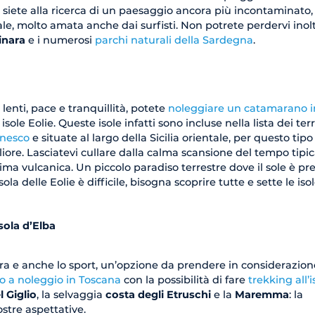
 siete alla ricerca di un paesaggio ancora più incontaminato,
tale, molto amata anche dai surfisti. Non potrete perdervi inolt
sinara
e i numerosi
parchi naturali della Sardegna
.
i lenti, pace e tranquillità, potete
noleggiare un catamarano i
 isole Eolie. Queste isole infatti sono incluse nella lista dei terr
nesco
e situate al largo della Sicilia orientale, per questo tipo
iore. Lasciatevi cullare dalla calma scansione del tempo tipic
nima vulcanica. Un piccolo paradiso terrestre dove il sole è pr
ola delle Eolie è difficile, bisogna scoprire tutte e sette le iso
sola d’Elba
ura e anche lo sport, un’opzione da prendere in considerazion
 a noleggio in Toscana
con la possibilità di fare
trekking all’i
l Giglio
, la selvaggia
costa degli Etruschi
e la
Maremma
: la
stre aspettative.