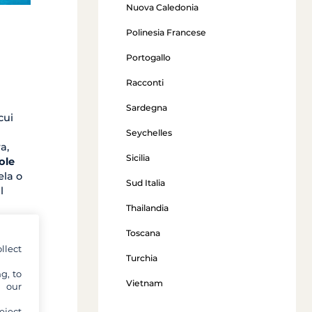
Nuova Caledonia
Polinesia Francese
Portogallo
Racconti
Sardegna
cui
Seychelles
a,
Sicilia
ole
ela o
Sud Italia
l
Thailandia
Toscana
llect
Turchia
g, to
Vietnam
y our
eject