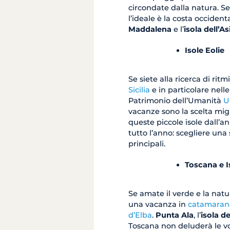
circondate dalla natura. Se
l’ideale è la costa occiden
Maddalena
e l’
isola dell’A
Isole Eolie
Se siete alla ricerca di ritm
Sicilia
e in particolare nelle
Patrimonio dell’Umanità
U
vacanze sono la scelta migl
queste piccole isole dall’a
tutto l’anno: scegliere una s
principali.
Toscana e I
Se amate il verde e la nat
una vacanza in
catamarano
d’Elba
.
Punta Ala
, l’
isola de
Toscana non deluderà le vo