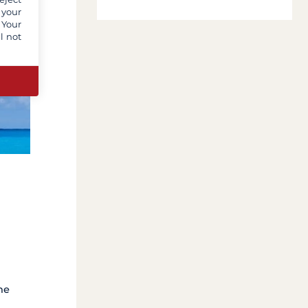
 your
 Your
l not
ne