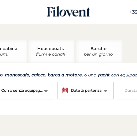
+39
a cabina
Houseboats
Barche
iumi
fiumi e canali
per un giorno
no
,
monoscafo
,
caicco
,
barca a motore
, o uno
yacht
con equipagg
Con o senza equipaggio?
Data di partenza
Durat