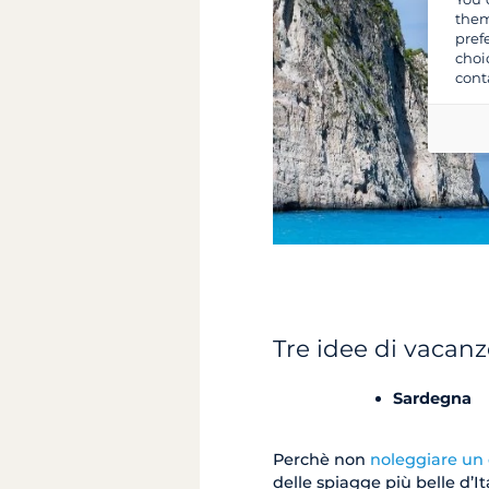
them
pref
choi
cont
Tre idee di vacanz
Sardegna
Perchè non
noleggiare un
delle spiagge più belle d’I