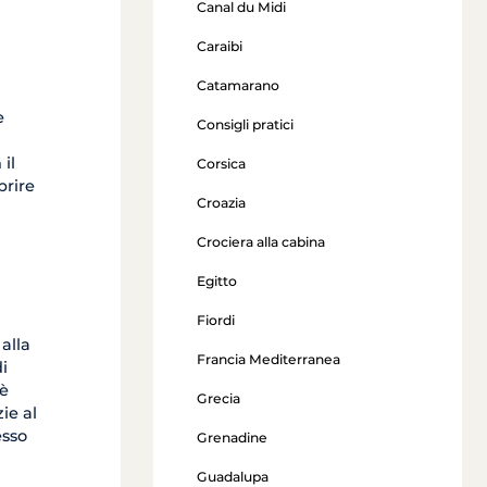
Canal du Midi
Caraibi
Catamarano
e
Consigli pratici
 il
Corsica
prire
Croazia
Crociera alla cabina
Egitto
Fiordi
alla
Francia Mediterranea
di
 è
Grecia
ie al
esso
Grenadine
Guadalupa