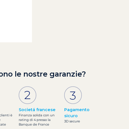
ono le nostre garanzie?
Societá francese
Pagamento
clienti è
Finanza solida con un
sicuro
e
rating di 4 presso la
3D secure
cate
Banque de France