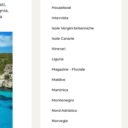
ti,
Houseboat
nia.
la
Intervista
Isole Vergini britanniche
Isole Canarie
Itinerari
Liguria
Magazine - Fluviale
Maldive
Martinica
Montenegro
Nord Adriatico
Norvegia