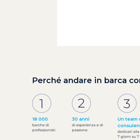
Perché andare in barca co
18 000
30 anni
Un team 
barche di
di esperienza e di
consulen
professionisti
passione
dedicati alla
7 giorni su 7