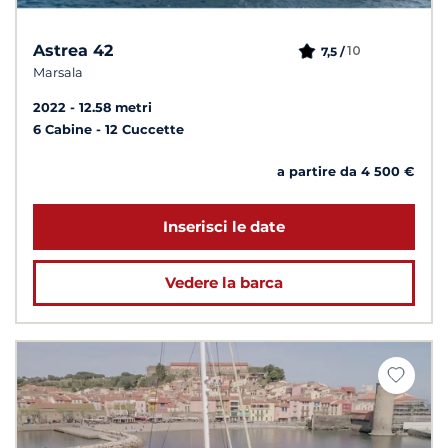
Astrea 42
10
7,5 /
Marsala
2022
12.58 metri
6 Cabine
12 Cuccette
a partire da 4 500 €
Inserisci le date
Vedere la barca