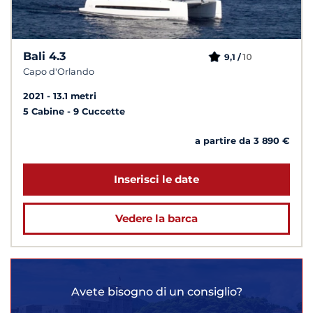
Bali 4.3
10
9,1 /
Capo d'Orlando
2021
13.1 metri
5 Cabine
9 Cuccette
a partire da 3 890 €
Inserisci le date
Vedere la barca
Avete bisogno di un consiglio?