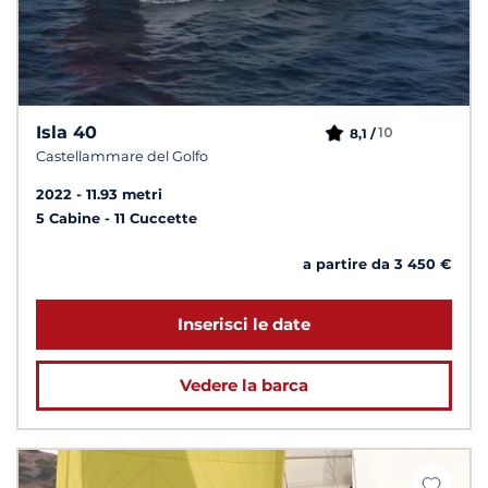
Isla 40
10
8,1 /
Castellammare del Golfo
2022
11.93 metri
5 Cabine
11 Cuccette
a partire da 3 450 €
Inserisci le date
Vedere la barca