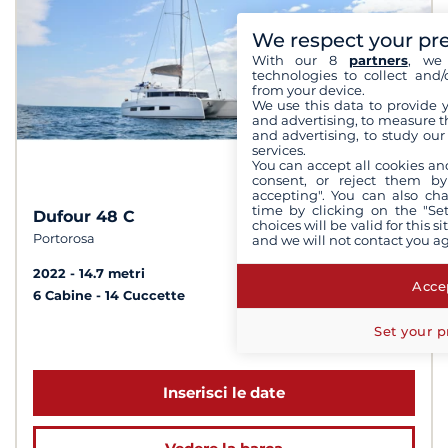
We respect your pr
With our 8
partners
, we 
technologies to collect and/
from your device.
We use this data to provide 
and advertising, to measure t
and advertising, to study ou
services.
You can accept all cookies an
consent, or reject them by
accepting". You can also ch
time by clicking on the "Set
Dufour 48 C
10
7,8 /
choices will be valid for this 
Portorosa
and we will not contact you a
2022
14.7 metri
Accep
6 Cabine
14 Cuccette
Set your p
a partire da 6 170 €
Inserisci le date