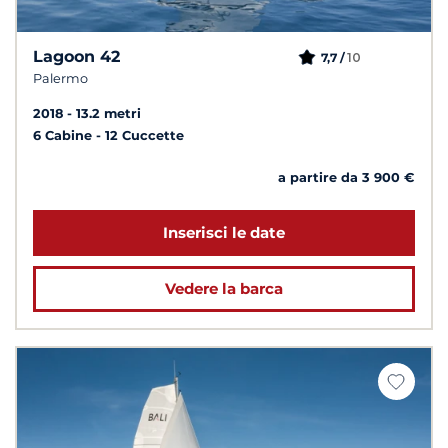
Lagoon 42
10
7,7 /
Palermo
2018
13.2 metri
6 Cabine
12 Cuccette
a partire da 3 900 €
Inserisci le date
Vedere la barca