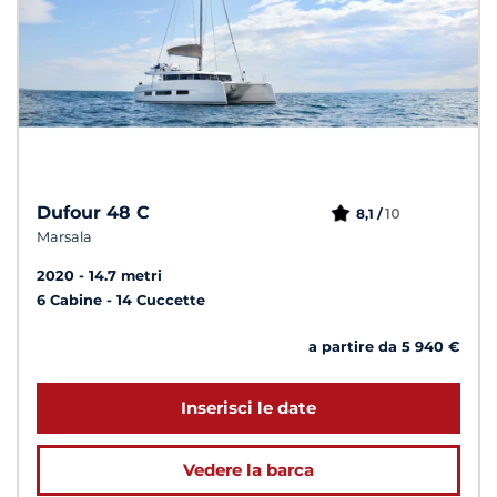
Dufour 48 C
10
8,1 /
Marsala
2020
14.7 metri
6 Cabine
14 Cuccette
a partire da 5 940 €
Inserisci le date
Vedere la barca