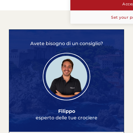
Accep
Set your p
Avete bisogno di un consiglio?
Filippo
esperto delle tue crociere