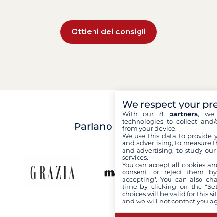
Ottieni dei consigli
We respect your pr
With our 8
partners
, we 
technologies to collect and/
Parlano di noi
from your device.
We use this data to provide 
and advertising, to measure t
and advertising, to study ou
services.
You can accept all cookies an
consent, or reject them by
accepting". You can also ch
time by clicking on the "Set
choices will be valid for this 
and we will not contact you a