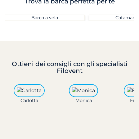
Trova la barca perfetta per te
Barca a vela
Catamara
Ottieni dei consigli
con gli specialisti
Filovent
Carlotta
Monica
Fili