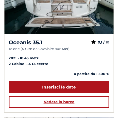
Oceanis 35.1
9,1 /
10
Tolone (49 km da Cavalaire-sur-Mer)
2021
10.45 metri
2 Cabine
4 Cuccette
a partire da 1 500 €
Inserisci le date
Vedere la barca