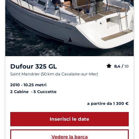
Dufour 325 GL
8,4 /
10
Saint Mandrier (50 km da Cavalaire-sur-Mer)
2010
10.25 metri
2 Cabine
5 Cuccette
a partire da 1 300 €
Inserisci le date
Vedere la barca