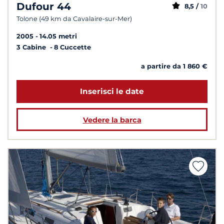
Dufour 44
8,5 /
10
Tolone (49 km da Cavalaire-sur-Mer)
2005
14.05 metri
3 Cabine
8 Cuccette
a partire da 1 860 €
Inserisci le date
Vedere la barca