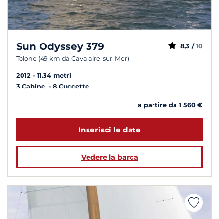
Sun Odyssey 379
8,3 /
10
Tolone (49 km da Cavalaire-sur-Mer)
2012
11.34 metri
3 Cabine
8 Cuccette
a partire da 1 560 €
Inserisci le date
Vedere la barca