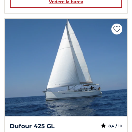
Vedere la barca
Dufour 425 GL
8,4 /
10