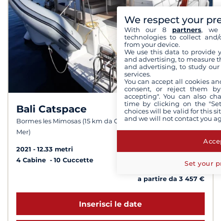
We respect your pr
With our 8
partners
, we 
technologies to collect and/
from your device.
We use this data to provide 
and advertising, to measure t
and advertising, to study ou
services.
You can accept all cookies an
consent, or reject them by
accepting". You can also ch
time by clicking on the "Set
Bali Catspace
8,3 /
choices will be valid for this 
and we will not contact you a
10
Bormes les Mimosas (15 km da Cavalaire-sur-
Mer)
Accep
2021
12.33 metri
4 Cabine
10 Cuccette
Set your p
a partire da 3 457 €
Inserisci le date