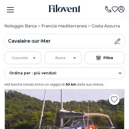
Noleggio Barca
Francia mediterranea
Costa Azzurra
N
Cavalaire-sur-Mer
Cuccette
Barca
Filtra
Ordina per : più venduti
442 barche trovati entro un raggio di
50 km
dalla sua ricerca.