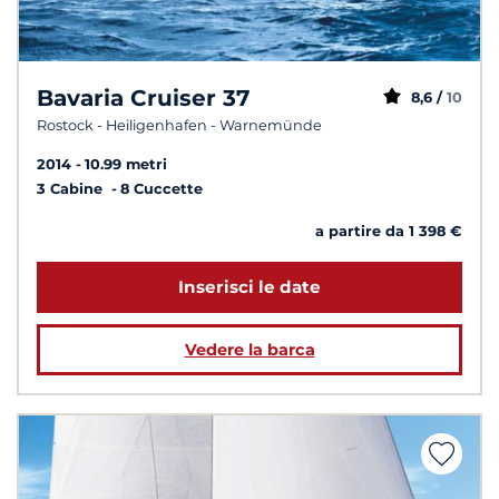
Bavaria Cruiser 37
8,6 /
10
Rostock - Heiligenhafen - Warnemünde
2014
10.99 metri
3 Cabine
8 Cuccette
a partire da 1 398 €
Inserisci le date
Vedere la barca