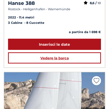
Hanse 388
8,6 /
10
Rostock - Heiligenhafen - Warnemünde
2022
11.4 metri
3 Cabine
8 Cuccette
a partire da 1 698 €
Inserisci le date
Vedere la barca