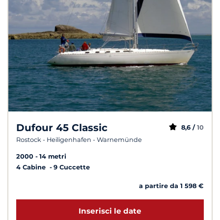
Dufour 45 Classic
8,6 /
10
Rostock - Heiligenhafen - Warnemünde
2000
14 metri
4 Cabine
9 Cuccette
a partire da 1 598 €
Inserisci le date