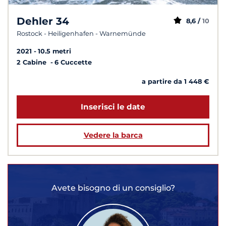
Dehler 34
8,6 /
10
Rostock - Heiligenhafen - Warnemünde
2021
10.5 metri
2 Cabine
6 Cuccette
a partire da 1 448 €
Inserisci le date
Vedere la barca
Avete bisogno di un consiglio?