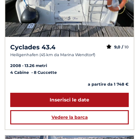
Cyclades 43.4
9,0 /
10
Heiligenhafen (45 km da Marina Wendtorf)
2008
13.26 metri
4 Cabine
8 Cuccette
a partire da 1 748 €
Inserisci le date
Vedere la barca