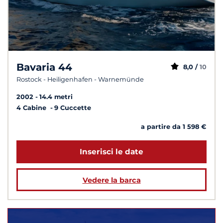
Bavaria 44
8,0 /
10
Rostock - Heiligenhafen - Warnemünde
2002
14.4 metri
4 Cabine
9 Cuccette
a partire da 1 598 €
Inserisci le date
Vedere la barca