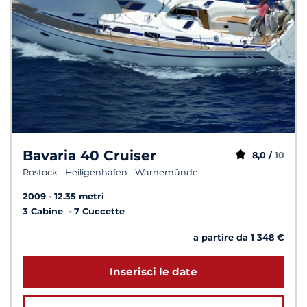
Bavaria 40 Cruiser
8,0 /
10
Rostock - Heiligenhafen - Warnemünde
2009
12.35 metri
3 Cabine
7 Cuccette
a partire da 1 348 €
Inserisci le date