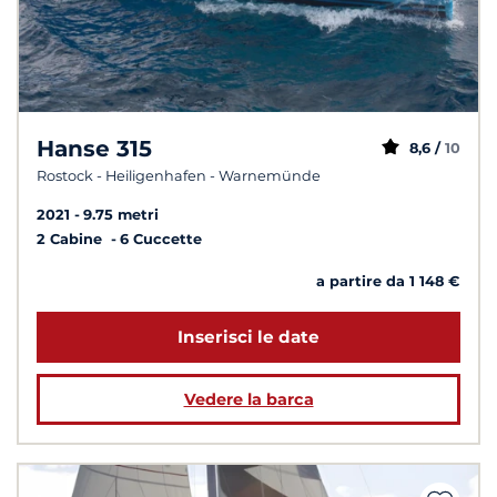
Hanse 315
8,6 /
10
Rostock - Heiligenhafen - Warnemünde
2021
9.75 metri
2 Cabine
6 Cuccette
a partire da 1 148 €
Inserisci le date
Vedere la barca