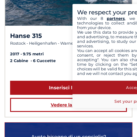
We respect your pr
With our 8
partners
, we 
technologies to collect and/
from your device.
We use this data to provide 
Hanse 315
8,6 /
10
and advertising, to measure t
and advertising, to study ou
Rostock - Heiligenhafen - Warnemünde
services.
You can accept all cookies an
2017
9.75 metri
consent, or reject them by
accepting". You can also ch
2 Cabine
6 Cuccette
time by clicking on the "Set
choices will be valid for this 
a partire da 1 048 €
and we will not contact you a
Inserisci le date
Accep
Set your p
Vedere la barca
Avete bisogno di un consiglio?