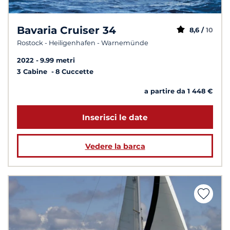
Bavaria Cruiser 34
8,6 /
10
Rostock - Heiligenhafen - Warnemünde
2022
9.99 metri
3 Cabine
8 Cuccette
a partire da 1 448 €
Inserisci le date
Vedere la barca