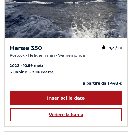
Hanse 350
9,2 /
10
Rostock - Heiligenhafen - Warnemünde
2022
10.59 metri
3 Cabine
7 Cuccette
a partire da 1 448 €
Inserisci le date
Vedere la barca