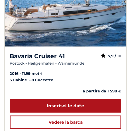
Bavaria Cruiser 41
7,9 /
10
Rostock - Heiligenhafen - Warnemünde
2016
11.99 metri
3 Cabine
8 Cuccette
a partire da 1 598 €
Inserisci le date
Vedere la barca