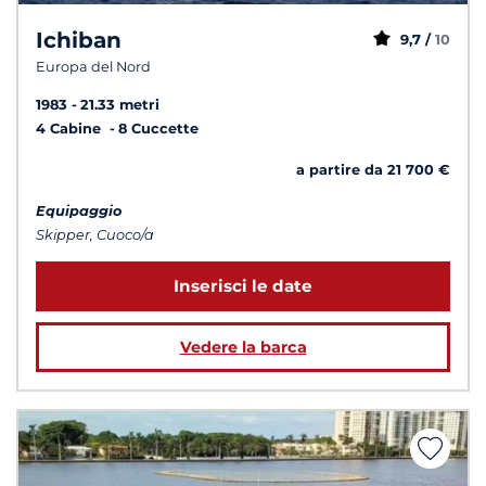
Ichiban
9,7 /
10
Europa del Nord
1983
21.33 metri
4 Cabine
8 Cuccette
a partire da 21 700 €
Equipaggio
Skipper, Cuoco/a
Inserisci le date
Vedere la barca