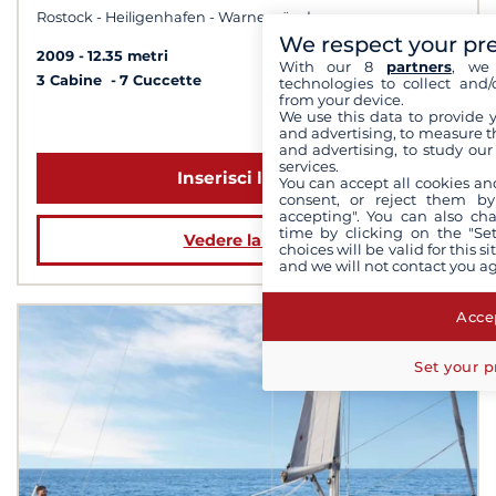
Rostock - Heiligenhafen - Warnemünde
We respect your pr
2009
12.35 metri
With our 8
partners
, we 
3 Cabine
7 Cuccette
technologies to collect and/
from your device.
We use this data to provide 
a partire da 1 348 €
and advertising, to measure t
and advertising, to study ou
services.
Inserisci le date
You can accept all cookies an
consent, or reject them by
accepting". You can also ch
time by clicking on the "Set
Vedere la barca
choices will be valid for this 
and we will not contact you a
Accep
Set your p