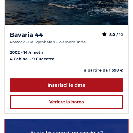
Bavaria 44
8,0 /
10
Rostock - Heiligenhafen - Warnemünde
2002
14.4 metri
4 Cabine
9 Cuccette
a partire da 1 598 €
Inserisci le date
Vedere la barca
Avete bisogno di un consiglio?