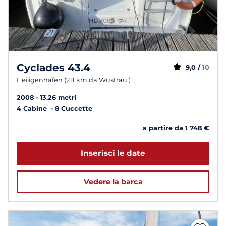
Cyclades 43.4
9,0 /
10
Heiligenhafen (211 km da Wustrau )
2008
13.26 metri
4 Cabine
8 Cuccette
a partire da 1 748 €
Inserisci le date
Vedere la barca