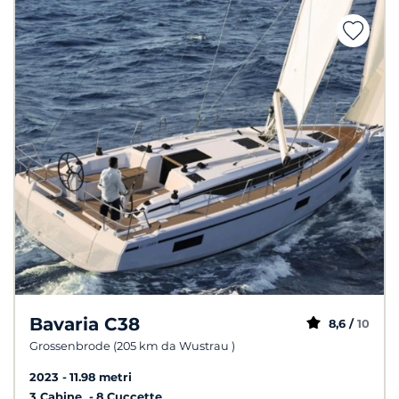
Bavaria C38
8,6 /
10
Grossenbrode (205 km da Wustrau )
2023
11.98 metri
3 Cabine
8 Cuccette