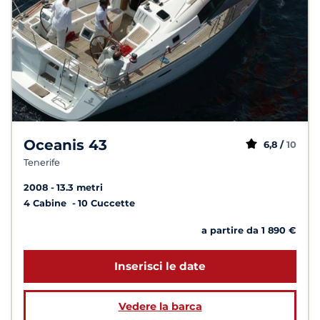
Oceanis 43
6,8 /
10
Tenerife
2008
13.3 metri
4 Cabine
10 Cuccette
a partire da 1 890 €
Inserisci le date
Vedere la barca