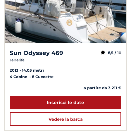
Sun Odyssey 469
8,5 /
10
Tenerife
2013
14.05 metri
4 Cabine
8 Cuccette
a partire da 3 211 €
Inserisci le date
Vedere la barca