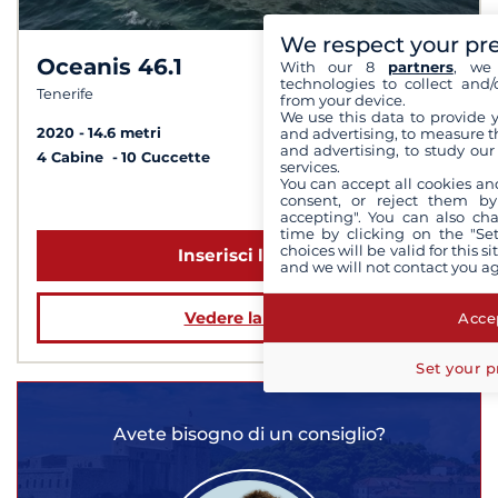
We respect your pr
Oceanis 46.1
With our 8
partners
, we 
8,9 /
10
technologies to collect and/
Tenerife
from your device.
We use this data to provide 
and advertising, to measure t
2020
14.6 metri
and advertising, to study ou
4 Cabine
10 Cuccette
services.
You can accept all cookies an
consent, or reject them by
a partire da 3 190 €
accepting". You can also ch
time by clicking on the "Set
choices will be valid for this 
Inserisci le date
and we will not contact you a
Vedere la barca
Accep
Set your p
Avete bisogno di un consiglio?