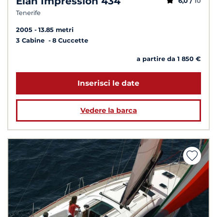
Elan Impression 434
6,0 /
10
Tenerife
2005
13.85 metri
3 Cabine
8 Cuccette
a partire da 1 850 €
Inserisci le date
Vedere la barca