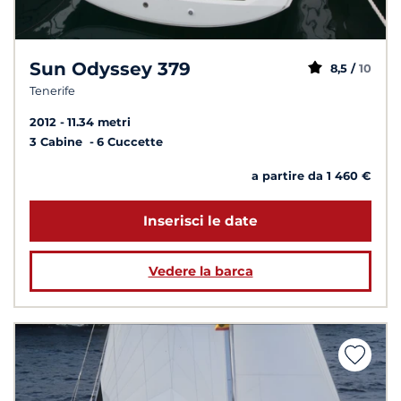
Sun Odyssey 379
8,5 /
10
Tenerife
2012
11.34 metri
3 Cabine
6 Cuccette
a partire da 1 460 €
Inserisci le date
Vedere la barca