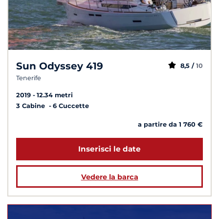
Sun Odyssey 419
8,5 /
10
Tenerife
2019
12.34 metri
3 Cabine
6 Cuccette
a partire da 1 760 €
Inserisci le date
Vedere la barca