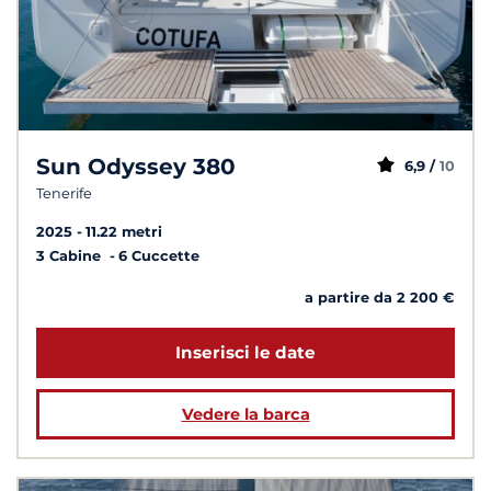
Sun Odyssey 380
6,9 /
10
Tenerife
2025
11.22 metri
3 Cabine
6 Cuccette
a partire da 2 200 €
Inserisci le date
Vedere la barca