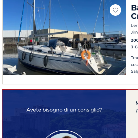
B
C
Le
Jir
20
3 
Tra
coc
Sal
Avete bisogno di un consiglio?
p