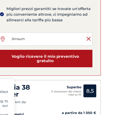
Migliori prezzi garantiti: se trovate un'offerta
più conveniente altrove, ci impegniamo ad
allinearci alla tariffa più bassa
Voglio ricevere il mio preventivo
gratuito
avaria 38
Superbo
8,5
llect
11 recensioni dei clienti
ruiser
voto su 10
g, to
mmer (27 km da
y our
nsum)
a partire da 1 050 €
09
12.13 metri
eject