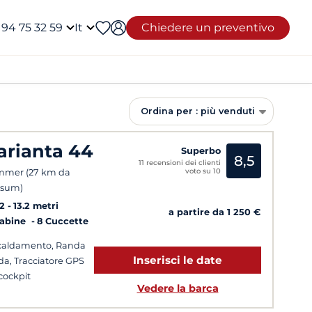
 94 75 32 59
It
Chiedere un preventivo
Ordina per : più venduti
arianta 44
Superbo
8,5
11 recensioni dei clienti
voto su 10
mmer (27 km da
nsum)
2
13.2 metri
a partire da 1 250 €
Cabine
8 Cuccette
caldamento, Randa
Inserisci le date
ida, Tracciatore GPS
cockpit
Vedere la barca