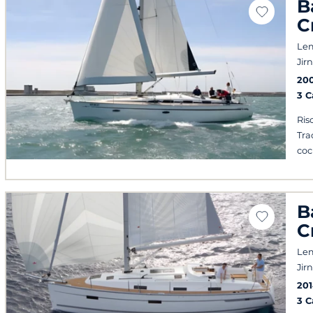
B
C
Le
Jir
20
3 
Ris
Tra
coc
B
C
Le
Jir
20
3 