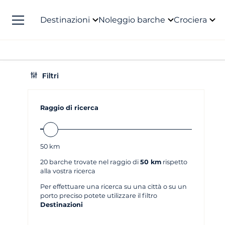
Destinazioni
Noleggio barche
Crociera
Filtri
Raggio di ricerca
50
km
20
barche trovate nel raggio di
50 km
rispetto
alla vostra ricerca
Per effettuare una ricerca su una città o su un
porto preciso potete utilizzare il filtro
Destinazioni