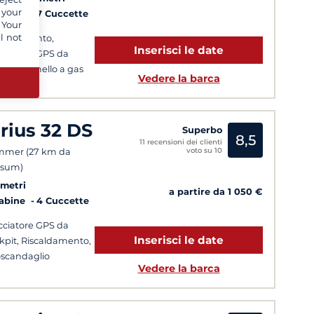
 your
Cabine
7 Cuccette
 Your
l not
caldamento,
Inserisci le date
cciatore GPS da
kpit, Fornello a gas
Vedere la barca
irius 32 DS
Superbo
8,5
11 recensioni dei clienti
voto su 10
mmer (27 km da
nsum)
 metri
a partire da 1 050 €
Cabine
4 Cuccette
cciatore GPS da
Inserisci le date
kpit, Riscaldamento,
scandaglio
Vedere la barca