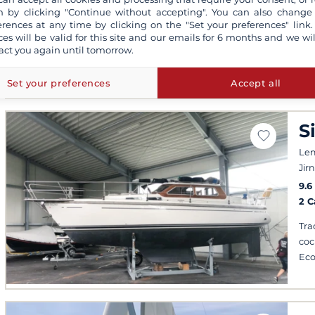
 by clicking "Continue without accepting". You can also change
3 
erences at any time by clicking on the "Set your preferences" link.
ces will be valid for this site and our emails for 6 months and we wil
Ris
act you again until tomorrow.
Tra
coc
Set your preferences
Accept all
S
Le
Jir
9.6
2 
Tra
coc
Eco