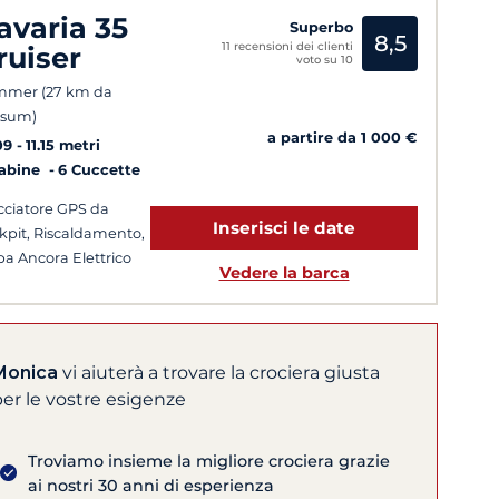
avaria 35
Superbo
8,5
11 recensioni dei clienti
ruiser
voto su 10
mmer (27 km da
nsum)
a partire da 1 000 €
09
11.15 metri
Cabine
6 Cuccette
cciatore GPS da
Inserisci le date
kpit, Riscaldamento,
pa Ancora Elettrico
Vedere la barca
Monica
vi aiuterà a trovare la crociera giusta
er le vostre esigenze
Troviamo insieme la migliore crociera grazie
ai nostri 30 anni di esperienza