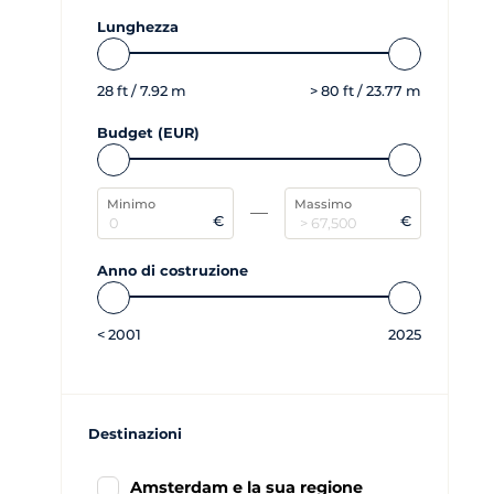
Lunghezza
28
ft /
7.92
m
>
80
ft /
23.77
m
Budget (EUR)
Minimo
Massimo
€
€
Anno di costruzione
<
2001
2025
Destinazioni
Amsterdam e la sua regione