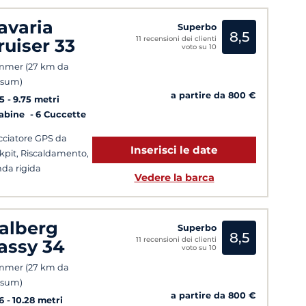
avaria
Superbo
8,5
11 recensioni dei clienti
ruiser 33
voto su 10
mmer (27 km da
nsum)
a partire da 800 €
5
9.75 metri
Cabine
6 Cuccette
cciatore GPS da
Inserisci le date
kpit, Riscaldamento,
da rigida
Vedere la barca
alberg
Superbo
8,5
11 recensioni dei clienti
assy 34
voto su 10
mmer (27 km da
nsum)
a partire da 800 €
6
10.28 metri