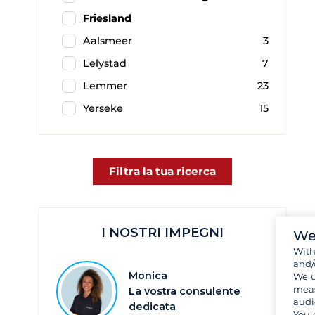
Friesland
Aalsmeer
3
Lelystad
7
Lemmer
23
Yerseke
15
Filtra la tua ricerca
I NOSTRI IMPEGNI
We
Wit
and/
Monica
We u
meas
La vostra consulente
audi
dedicata
You 