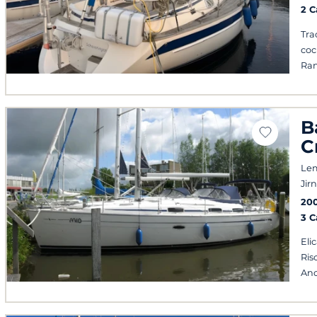
2 
Tra
coc
Ran
B
C
Le
Jir
20
3 
Eli
Ris
Anc