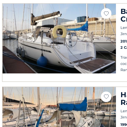
B
C
Le
Jir
201
2 
Tra
coc
Ran
H
R
Le
Jir
199