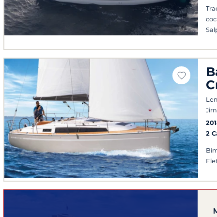
Tra
coc
Sal
B
C
Le
Jir
201
2 
Bim
Ele