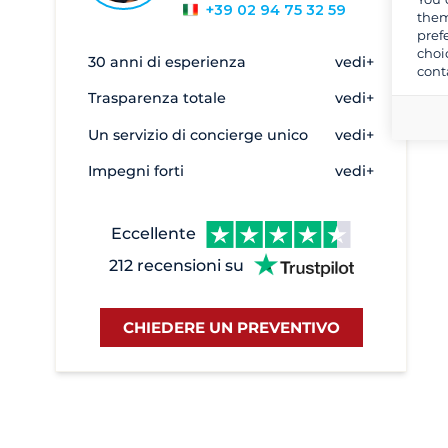
+39 02 94 75 32 59
them
pref
choi
30 anni di esperienza
vedi+
cont
Trasparenza totale
vedi+
Un servizio di concierge unico
vedi+
Impegni forti
vedi+
Eccellente
212 recensioni su
CHIEDERE UN PREVENTIVO