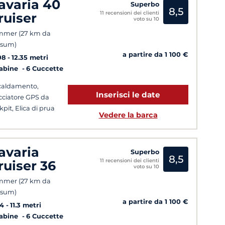
avaria 40
Superbo
8,5
11 recensioni dei clienti
ruiser
voto su 10
mmer (27 km da
nsum)
a partire da 1 100 €
08
12.35 metri
Cabine
6 Cuccette
caldamento,
Inserisci le date
cciatore GPS da
kpit, Elica di prua
Vedere la barca
avaria
Superbo
8,5
11 recensioni dei clienti
ruiser 36
voto su 10
mmer (27 km da
nsum)
a partire da 1 100 €
14
11.3 metri
Cabine
6 Cuccette