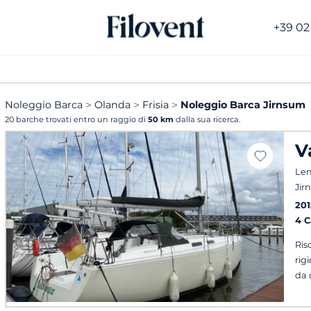
+39 02
Noleggio Barca
Olanda
Frisia
Noleggio Barca Jirnsum
20 barche trovati entro un raggio di
50 km
dalla sua ricerca.
V
Le
Jir
201
4 
Ris
rig
da 