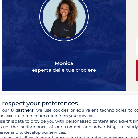
Monica
esperta delle tue crociere
 respect your preferences
B
h our 8
partners
, we use cookies or equivalent technologies to co
C
or access certain information from your device.
se this data to provide you with personalised content and advertisin
Le
ure the performance of our content and advertising, to stud
Jir
ence and to develop our services.
20
can accept all cookies and processing that require your consent, or r