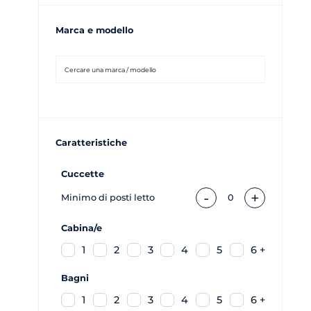
Marca e modello
Caratteristiche
Cuccette
-
+
Minimo di posti letto
0
Cabina/e
1
2
3
4
5
6 +
Bagni
1
2
3
4
5
6 +