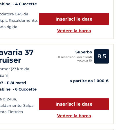
Cabine
4 Cuccette
cciatore GPS da
Inserisci le date
kpit, Riscaldamento,
da rigida
Vedere la barca
avaria 37
Superbo
8,5
11 recensioni dei clienti
ruiser
voto su 10
mmer (27 km da
nsum)
a partire da 1 000 €
07
11.81 metri
Cabine
6 Cuccette
ca di prua,
Inserisci le date
caldamento, Salpa
ora Elettrico
Vedere la barca